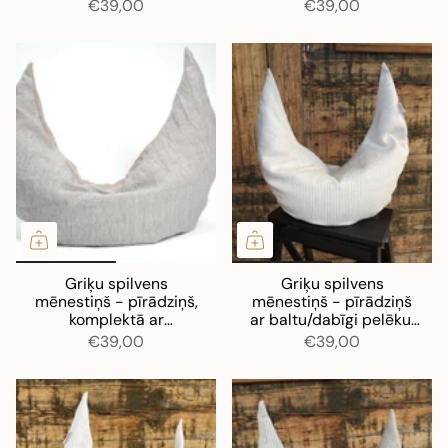
pelēku, nekrāsotu lina
pelēki/tumši zili sīki
€39,00
€39,00
ārējo spilvendrānu
svītrotu lina ārējo
spilvendrānu
Griķu spilvens
Griķu spilvens
mēnestiņš - pīrādziņš,
mēnestiņš - pīrādziņš
komplektā ar
ar baltu/dabīgi pelēku,
pelēki/gaiši zili sīki
svītrotu lina
€39,00
€39,00
svītrotu lina ārējo
spilvendrānu
spilvendrānu