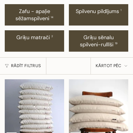
Zafu - apaļie
Spilvenu pildījums
1
sēžamspilveni
14
Griķu matrači
Griķu sēnalu
2
spilveni-rullīši
19
KĀRTOT
RĀDĪT FILTRUS
KĀRTOT PĒC
PĒC