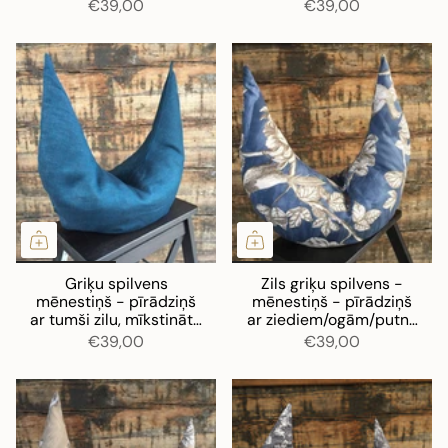
lina spilvendrānu
lina spilvendrāna
€39,00
€39,00
Griķu spilvens
Zils griķu spilvens -
mēnestiņš - pīrādziņš
mēnestiņš - pīrādziņš
ar tumši zilu, mīkstināta
ar ziediem/ogām/putnu
lina spilvendrānu
motīvu uz ārējās
€39,00
€39,00
spilvendrānas