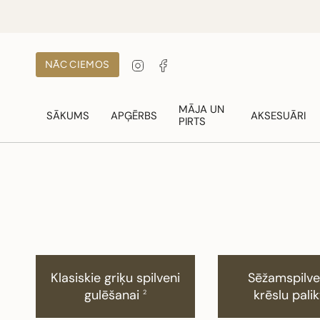
Pāriet
uz
saturu
Instagram
Facebook
NĀC CIEMOS
MĀJA UN
SĀKUMS
APĢĒRBS
AKSESUĀRI
PIRTS
Klasiskie griķu spilveni
Sēžamspilve
gulēšanai
krēslu pali
2