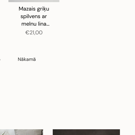
Mazais griķu
spilvens ar
melnu lina
spilvendrānu
€21,00
5
Nākamā