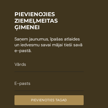
PIEVIENOJIES
ZIEMEĻMEITAS
ĢIMENEI
Saņem jaunumus, īpašas atlaides
un iedvesmu savai mājai tieši savā
e-pastā.
PIEVIENOTIES TAGAD