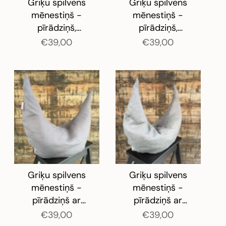
Griķu spilvens
Griķu spilvens
mēnestiņš -
mēnestiņš -
pīrādziņš,
pīrādziņš,
komplektā ar
komplektā ar
€39,00
€39,00
pelēki/tumši zili
pelēki/gaiši zili
sīki svītrotu lina
sīki svītrotu lina
ārējo
ārējo
spilvendrānu
spilvendrānu
Griķu spilvens
Griķu spilvens
mēnestiņš -
mēnestiņš -
pīrādziņš ar
pīrādziņš ar
tumši pelēku
pelēku
€39,00
€39,00
mīkstināta lina
mīkstināta lina