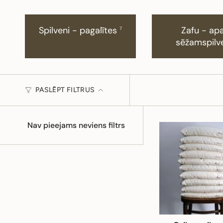
Spilveni - pagalītes
Zafu - apa
7
sēžamspilv
PASLĒPT FILTRUS
Nav pieejams neviens filtrs