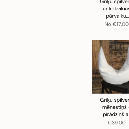
Griķu spilve
ar kokvilna
pārvalku,
dažādi izmē
No
€17,00
Griķu spilve
mēnestiņš 
pīrādziņš a
baltu/dabīg
€39,00
pelēku, svītr