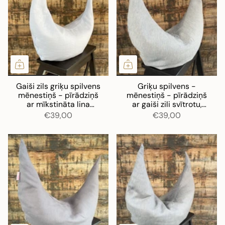
Gaiši zils griķu spilvens
Griķu spilvens -
mēnestiņš - pīrādziņš
mēnestiņš - pīrādziņš
ar mīkstināta lina
ar gaiši zili svītrotu,
spilvendrānu
mīkstināta lina
€39,00
€39,00
spilvendrānu