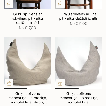
Griķu spilvens ar
Griķu spilvens ar lina
kokvilnas pārvalku,
pārvalku, dažādi izmēri
dažādi izmēri
No
€21,00
No
€17,00
Griķu spilvens
Griķu spilvens
mēnestiņš - pīrādziņš,
mēnestiņš - pīrādziņš,
komplektā ar dabīgi
komplektā ar