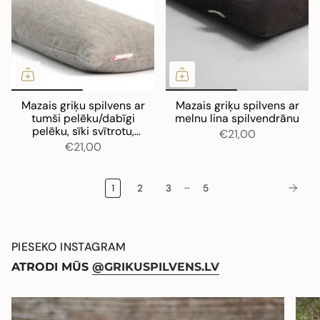
Mazais griķu spilvens ar
Mazais griķu spilvens ar
tumši pelēku/dabīgi
melnu lina spilvendrānu
pelēku, sīki svītrotu,
€21,00
mīkstināta lina
€21,00
spilvendrānu
…
1
2
3
5
PIESEKO INSTAGRAM
ATRODI MŪS
@GRIKUSPILVENS.LV