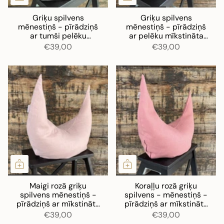
Griķu spilvens
Griķu spilvens
mēnestiņš - pīrādziņš
mēnestiņš - pīrādziņš
ar tumši pelēku
ar pelēku mīkstināta
mīkstināta lina
lina spilvendrānu
€39,00
€39,00
spilvendrānu
Maigi rozā griķu
Koraļļu rozā griķu
spilvens mēnestiņš -
spilvens - mēnestiņš -
pīrādziņš ar mīkstināta
pīrādziņš ar mīkstināta
lina spilvendrānu
lina spilvendrāna
€39,00
€39,00