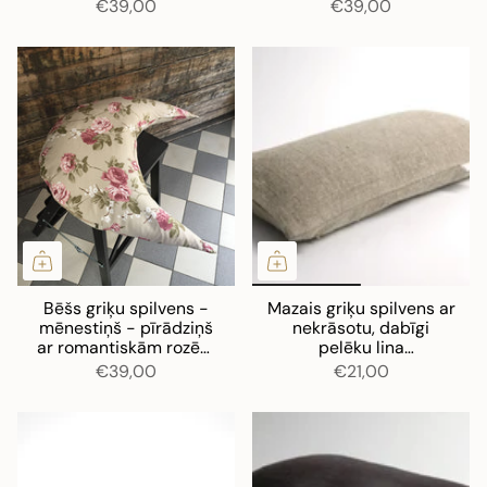
spilvendrānu
pelēkām sīkām
€39,00
€39,00
svītriņām - otrā pusē
dabīgi pelēks,
mīkstināta lina
spilvendrānu
Bēšs griķu spilvens -
Mazais griķu spilvens ar
mēnestiņš - pīrādziņš
nekrāsotu, dabīgi
ar romantiskām rozēm
pelēku lina
uz ārējās spilvendrānas
spilvendrānu
€39,00
€21,00