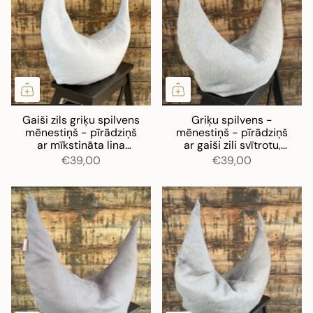
Gaiši zils griķu spilvens
Griķu spilvens -
mēnestiņš - pīrādziņš
mēnestiņš - pīrādziņš
ar mīkstināta lina
ar gaiši zili svītrotu,
spilvendrānu
mīkstināta lina
€39,00
€39,00
spilvendrānu