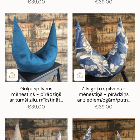
lina spilvendrānu
lina spilvendrāna
€39,00
€39,00
Griķu spilvens
Zils griķu spilvens -
mēnestiņš - pīrādziņš
mēnestiņš - pīrādziņš
ar tumši zilu, mīkstināta
ar ziediem/ogām/putnu
lina spilvendrānu
motīvu uz ārējās
€39,00
€39,00
spilvendrānas