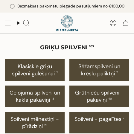
Pāriet
Bezmaksas pakomātu piegāde pasūtījumiem no
€100,00
uz
saturu
Meklēt
Konts
GRIĶU SPILVENI
107
Klasiskie griķu
Sēžamspilveni un
spilveni gulēšanai
krēslu paliktņi
2
7
Ceļojuma spilveni un
Grūtnieču spilveni -
kakla pakaviņi
pakaviņi
13
40
Spilveni mēnestiņi -
Spilveni - pagalītes
7
pīrādziņi
23