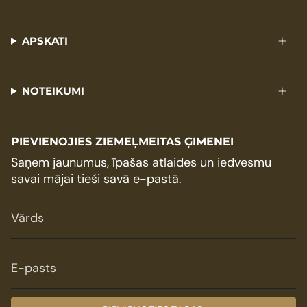
APSKATI
NOTEIKUMI
PIEVIENOJIES ZIEMEĻMEITAS ĢIMENEI
Saņem jaunumus, īpašas atlaides un iedvesmu
savai mājai tieši savā e-pastā.