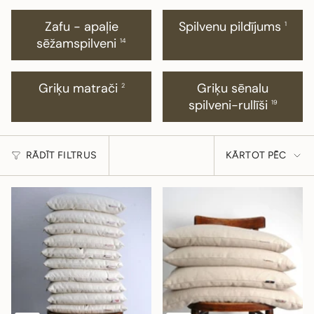
Zafu - apaļie
Spilvenu pildījums
1
sēžamspilveni
14
Griķu matrači
Griķu sēnalu
2
spilveni-rullīši
19
KĀRTOT
RĀDĪT FILTRUS
KĀRTOT PĒC
PĒC