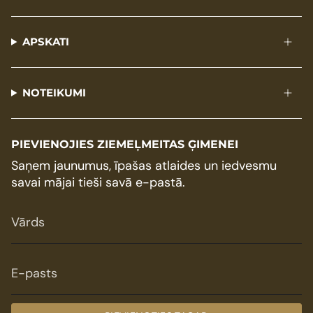
APSKATI
NOTEIKUMI
PIEVIENOJIES ZIEMEĻMEITAS ĢIMENEI
Saņem jaunumus, īpašas atlaides un iedvesmu
savai mājai tieši savā e-pastā.