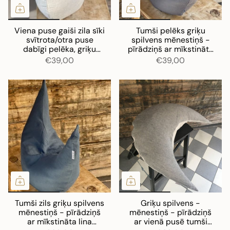
Viena puse gaiši zila sīki
Tumši pelēks griķu
svītrota/otra puse
spilvens mēnestiņš -
dabīgi pelēka, griķu
pīrādziņš ar mīkstināta
spilvens mēnestiņš -
lina spilvendrānu
€39,00
€39,00
pīrādziņš ar mīkstināta
lina spilvendrānu
Tumši zils griķu spilvens
Griķu spilvens -
mēnestiņš - pīrādziņš
mēnestiņš - pīrādziņš
ar mīkstināta lina
ar vienā pusē tumši