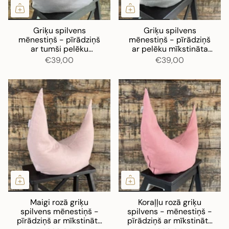
Griķu spilvens
Griķu spilvens
mēnestiņš - pīrādziņš
mēnestiņš - pīrādziņš
ar tumši pelēku
ar pelēku mīkstināta
mīkstināta lina
lina spilvendrānu
€39,00
€39,00
spilvendrānu
Maigi rozā griķu
Koraļļu rozā griķu
spilvens mēnestiņš -
spilvens - mēnestiņš -
pīrādziņš ar mīkstināta
pīrādziņš ar mīkstināta