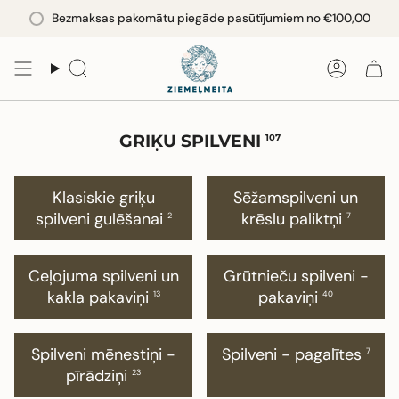
Pāriet
Bezmaksas pakomātu piegāde pasūtījumiem no
€100,00
uz
saturu
Meklēt
Konts
GRIĶU SPILVENI
107
Klasiskie griķu
Sēžamspilveni un
spilveni gulēšanai
krēslu paliktņi
2
7
Ceļojuma spilveni un
Grūtnieču spilveni -
kakla pakaviņi
pakaviņi
13
40
Spilveni mēnestiņi -
Spilveni - pagalītes
7
pīrādziņi
23