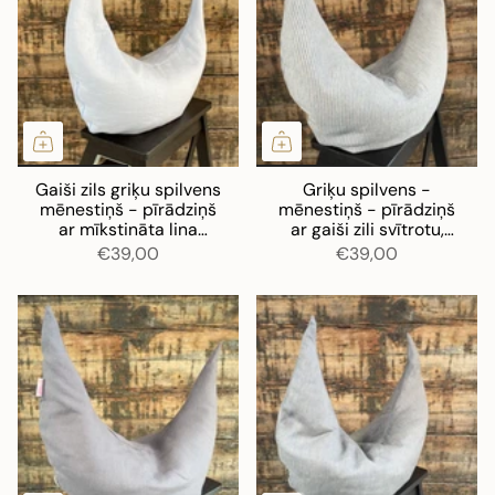
Gaiši zils griķu spilvens
Griķu spilvens -
mēnestiņš - pīrādziņš
mēnestiņš - pīrādziņš
ar mīkstināta lina
ar gaiši zili svītrotu,
spilvendrānu
mīkstināta lina
€39,00
€39,00
spilvendrānu