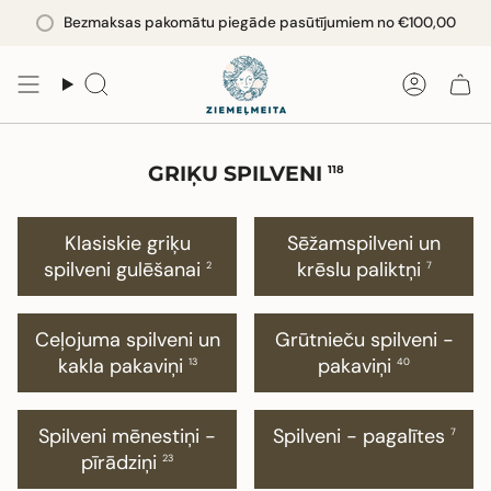
Pāriet
Bezmaksas pakomātu piegāde pasūtījumiem no
€100,00
uz
saturu
Meklēt
Konts
GRIĶU SPILVENI
118
Klasiskie griķu
Sēžamspilveni un
spilveni gulēšanai
krēslu paliktņi
2
7
Ceļojuma spilveni un
Grūtnieču spilveni -
kakla pakaviņi
pakaviņi
13
40
Spilveni mēnestiņi -
Spilveni - pagalītes
7
pīrādziņi
23