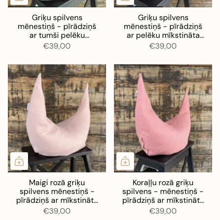
Griķu spilvens
Griķu spilvens
mēnestiņš - pīrādziņš
mēnestiņš - pīrādziņš
ar tumši pelēku
ar pelēku mīkstināta
mīkstināta lina
lina spilvendrānu
€39,00
€39,00
spilvendrānu
Maigi rozā griķu
Koraļļu rozā griķu
spilvens mēnestiņš -
spilvens - mēnestiņš -
pīrādziņš ar mīkstināta
pīrādziņš ar mīkstināta
lina spilvendrānu
lina spilvendrāna
€39,00
€39,00