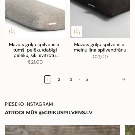
Mazais griķu spilvens ar
Mazais griķu spilvens ar
tumši pelēku/dabīgi
melnu lina spilvendrānu
pelēku, sīki svītrotu,
€21,00
mīkstināta lina
€21,00
spilvendrānu
…
1
2
3
5
PIESEKO INSTAGRAM
ATRODI MŪS
@GRIKUSPILVENS.LV