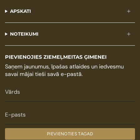
APSKATI
NOTEIKUMI
PIEVIENOJIES ZIEMEĻMEITAS ĢIMENEI
Saņem jaunumus, īpašas atlaides un iedvesmu
savai mājai tieši savā e-pastā.
PIEVIENOTIES TAGAD