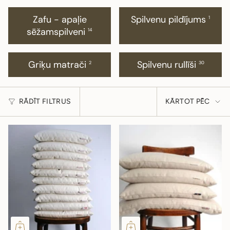
Zafu - apaļie
Spilvenu pildījums
1
sēžamspilveni
14
Griķu matrači
Spilvenu rullīši
2
30
KĀRTOT
RĀDĪT FILTRUS
KĀRTOT PĒC
PĒC