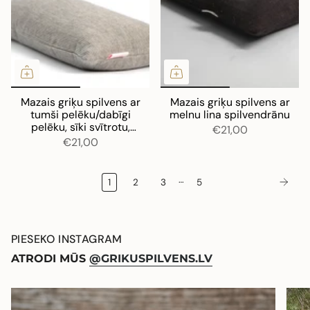
Mazais griķu spilvens ar
Mazais griķu spilvens ar
tumši pelēku/dabīgi
melnu lina spilvendrānu
pelēku, sīki svītrotu,
€21,00
mīkstināta lina
€21,00
spilvendrānu
…
1
2
3
5
PIESEKO INSTAGRAM
ATRODI MŪS
@GRIKUSPILVENS.LV