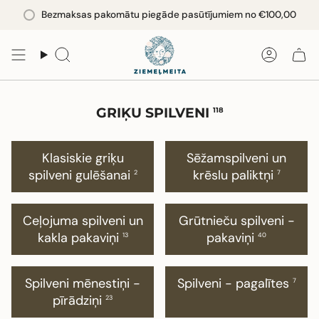
Pāriet
Bezmaksas pakomātu piegāde pasūtījumiem no
€100,00
uz
saturu
Meklēt
Konts
GRIĶU SPILVENI
118
Klasiskie griķu
Sēžamspilveni un
spilveni gulēšanai
krēslu paliktņi
2
7
Ceļojuma spilveni un
Grūtnieču spilveni -
kakla pakaviņi
pakaviņi
13
40
Spilveni mēnestiņi -
Spilveni - pagalītes
7
pīrādziņi
23