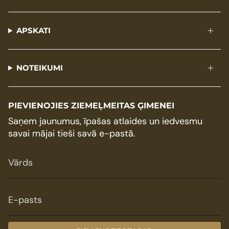
APSKATI
NOTEIKUMI
PIEVIENOJIES ZIEMEĻMEITAS ĢIMENEI
Saņem jaunumus, īpašas atlaides un iedvesmu
savai mājai tieši savā e-pastā.