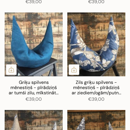
lina spilvendrānu
lina spilvendrāna
€39,00
€39,00
Griķu spilvens
Zils griķu spilvens -
mēnestiņš - pīrādziņš
mēnestiņš - pīrādziņš
ar tumši zilu, mīkstināta
ar ziediem/ogām/putnu
lina spilvendrānu
motīvu uz ārējās
€39,00
€39,00
spilvendrānas