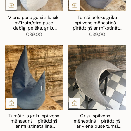
Viena puse gaiši zila sīki
Tumši pelēks griķu
svītrota/otra puse
spilvens mēnestiņš -
dabīgi pelēka, griķu
pīrādziņš ar mīkstināta
spilvens mēnestiņš -
lina spilvendrānu
€39,00
€39,00
pīrādziņš ar mīkstināta
lina spilvendrānu
Tumši zils griķu spilvens
Griķu spilvens -
mēnestiņš - pīrādziņš
mēnestiņš - pīrādziņš
ar mīkstināta lina
ar vienā pusē tumši