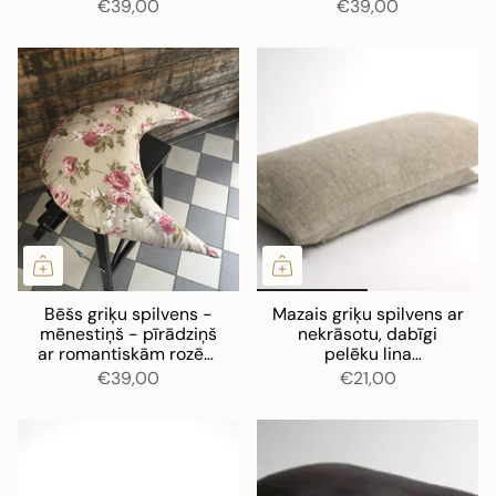
spilvendrānu
pelēkām sīkām
€39,00
€39,00
svītriņām - otrā pusē
dabīgi pelēks,
mīkstināta lina
spilvendrānu
Bēšs griķu spilvens -
Mazais griķu spilvens ar
mēnestiņš - pīrādziņš
nekrāsotu, dabīgi
ar romantiskām rozēm
pelēku lina
uz ārējās spilvendrānas
spilvendrānu
€39,00
€21,00