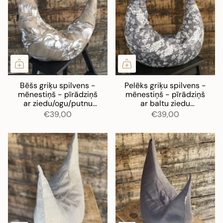
Bēšs griķu spilvens -
Pelēks griķu spilvens -
mēnestiņš - pīrādziņš
mēnestiņš - pīrādziņš
ar ziedu/ogu/putnu
ar baltu ziedu
motīvu uz ārējās
ornamentu uz ārējās
€39,00
€39,00
spilvendrānas
spilvendrānas