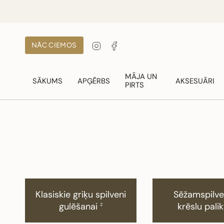
Pāriet
uz
saturu
Instagram
Facebook
NĀC CIEMOS
MĀJA UN
SĀKUMS
APĢĒRBS
AKSESUĀRI
PIRTS
Klasiskie griķu spilveni
Sēžamspilve
gulēšanai
krēslu pali
2