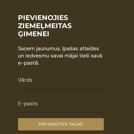
PIEVIENOJIES
ZIEMEĻMEITAS
ĢIMENEI
Saņem jaunumus, īpašas atlaides
un iedvesmu savai mājai tieši savā
e-pastā.
PIEVIENOTIES TAGAD