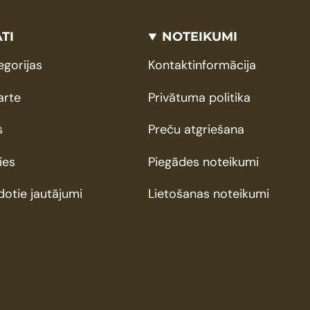
TI
NOTEIKUMI
egorijas
Kontaktinformācija
arte
Privātuma politika
s
Preču atgriešana
ies
Piegādes noteikumi
dotie jautājumi
Lietošanas noteikumi