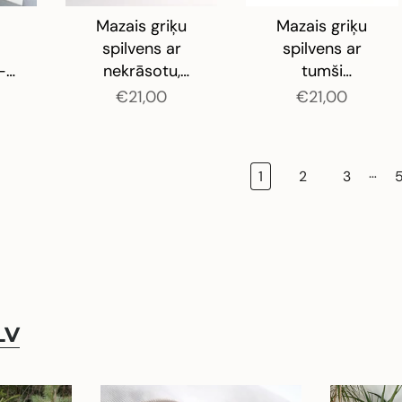
Mazais griķu
Mazais griķu
spilvens ar
spilvens ar
-
nekrāsotu,
tumši
r
dabīgi pelēku
pelēku/dabīgi
€21,00
€21,00
ām
lina
pelēku, sīki
spilvendrānu
svītrotu,
mīkstināta lina
…
1
2
3
as
spilvendrānu
LV