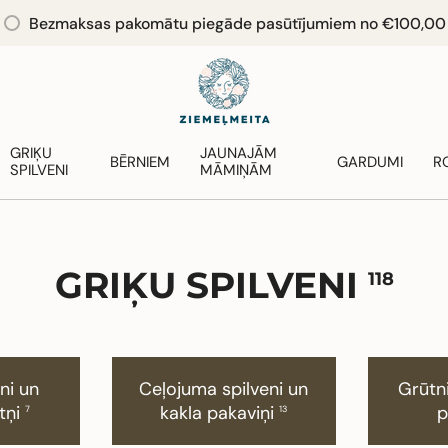
Bezmaksas pakomātu piegāde pasūtījumiem no
€100,00
GRIĶU
JAUNAJĀM
BĒRNIEM
GARDUMI
R
SPILVENI
MĀMIŅĀM
GRIĶU SPILVENI
118
ni un
Ceļojuma spilveni un
Grūtni
ktņi
kakla pakaviņi
p
7
13