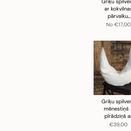
Griķu spilve
ar kokvilna
pārvalku,
dažādi izmē
No
€17,00
Griķu spilve
mēnestiņš 
pīrādziņš a
baltu/dabīg
€39,00
pelēku, svītr