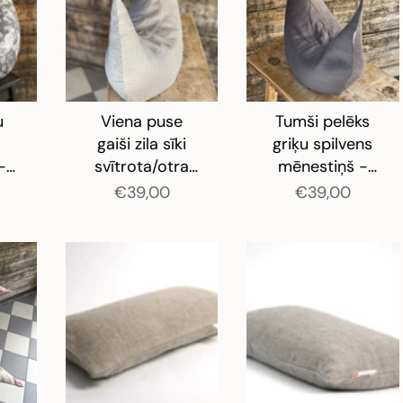
u
Viena puse
Tumši pelēks
gaiši zila sīki
griķu spilvens
-
svītrota/otra
mēnestiņš -
r
puse dabīgi
pīrādziņš ar
€39,00
€39,00
u
pelēka, griķu
mīkstināta lina
uz
spilvens
spilvendrānu
mēnestiņš -
as
pīrādziņš ar
mīkstināta lina
spilvendrānu