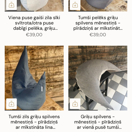
Viena puse gaiši zila sīki
Tumši pelēks griķu
svītrota/otra puse
spilvens mēnestiņš -
dabīgi pelēka, griķu
pīrādziņš ar mīkstināta
spilvens mēnestiņš -
lina spilvendrānu
€39,00
€39,00
pīrādziņš ar mīkstināta
lina spilvendrānu
Tumši zils griķu spilvens
Griķu spilvens -
mēnestiņš - pīrādziņš
mēnestiņš - pīrādziņš
ar mīkstināta lina
ar vienā pusē tumši