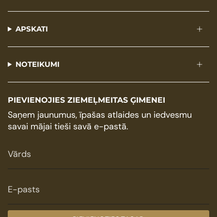
APSKATI
NOTEIKUMI
PIEVIENOJIES ZIEMEĻMEITAS ĢIMENEI
Saņem jaunumus, īpašas atlaides un iedvesmu
savai mājai tieši savā e-pastā.