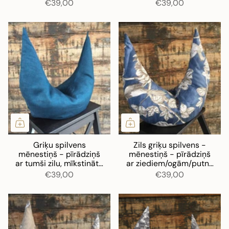
lina spilvendrānu
lina spilvendrāna
€39,00
€39,00
Griķu spilvens
Zils griķu spilvens -
mēnestiņš - pīrādziņš
mēnestiņš - pīrādziņš
ar tumši zilu, mīkstināta
ar ziediem/ogām/putnu
lina spilvendrānu
motīvu uz ārējās
€39,00
€39,00
spilvendrānas