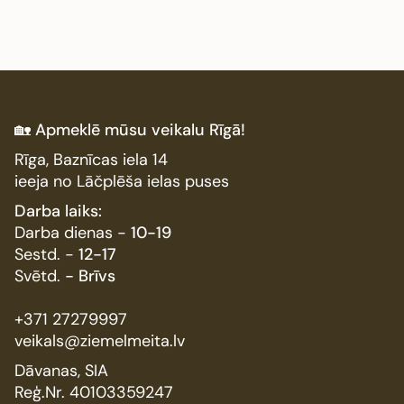
🏡
Apmeklē mūsu veikalu Rīgā!
Rīga, Baznīcas iela 14
ieeja no Lāčplēša ielas puses
Darba laiks:
Darba dienas -
10-19
Sestd. -
12-17
Svētd.
- Brīvs
+371 27279997
veikals@ziemelmeita.lv
Dāvanas, SIA
Reģ.Nr. 40103359247