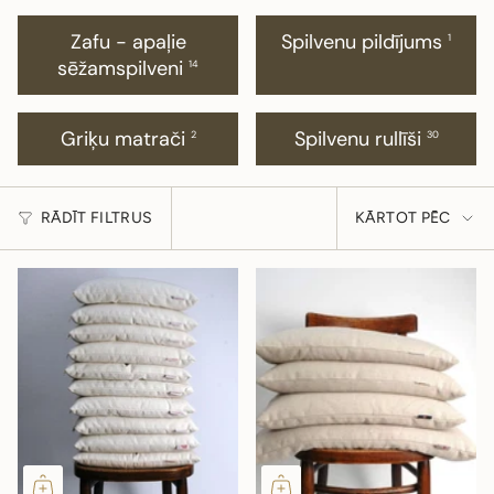
Zafu - apaļie
Spilvenu pildījums
1
sēžamspilveni
14
Griķu matrači
Spilvenu rullīši
2
30
KĀRTOT
RĀDĪT FILTRUS
KĀRTOT PĒC
PĒC