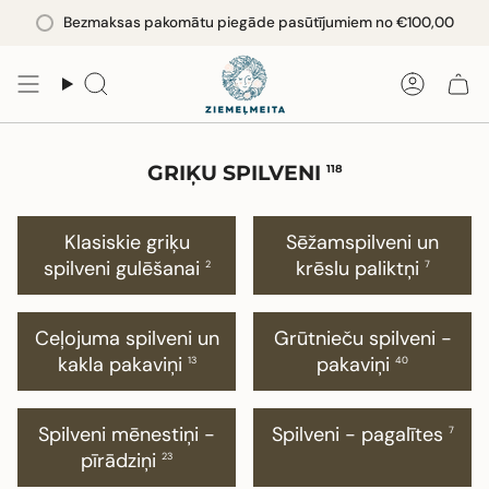
Pāriet
Bezmaksas pakomātu piegāde pasūtījumiem no
€100,00
uz
saturu
Meklēt
Konts
GRIĶU SPILVENI
118
Klasiskie griķu
Sēžamspilveni un
spilveni gulēšanai
krēslu paliktņi
2
7
Ceļojuma spilveni un
Grūtnieču spilveni -
kakla pakaviņi
pakaviņi
13
40
Spilveni mēnestiņi -
Spilveni - pagalītes
7
pīrādziņi
23