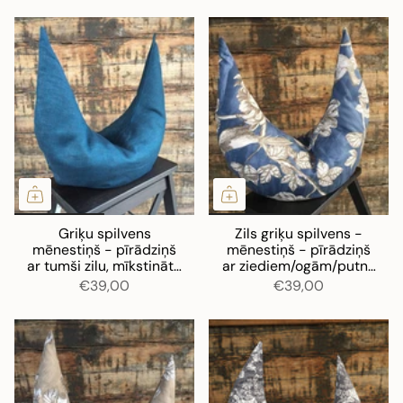
Griķu spilvens
Zils griķu spilvens -
mēnestiņš - pīrādziņš
mēnestiņš - pīrādziņš
ar tumši zilu, mīkstināta
ar ziediem/ogām/putnu
lina spilvendrānu
motīvu uz ārējās
€39,00
€39,00
spilvendrānas