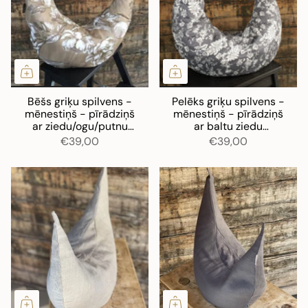
Bēšs griķu spilvens -
Pelēks griķu spilvens -
mēnestiņš - pīrādziņš
mēnestiņš - pīrādziņš
ar ziedu/ogu/putnu
ar baltu ziedu
motīvu uz ārējās
ornamentu uz ārējās
€39,00
€39,00
spilvendrānas
spilvendrānas