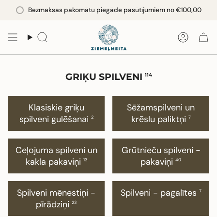
Pāriet
Bezmaksas pakomātu piegāde pasūtījumiem no
€100,00
uz
saturu
Meklēt
Konts
GRIĶU SPILVENI
114
Klasiskie griķu
Sēžamspilveni un
spilveni gulēšanai
krēslu paliktņi
2
7
Ceļojuma spilveni un
Grūtnieču spilveni -
kakla pakaviņi
pakaviņi
13
40
Spilveni mēnestiņi -
Spilveni - pagalītes
7
pīrādziņi
23