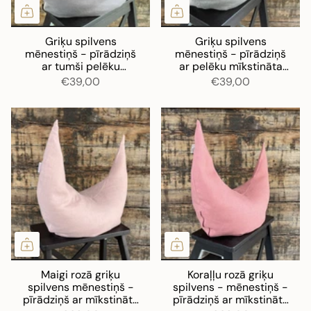
Griķu spilvens
Griķu spilvens
mēnestiņš - pīrādziņš
mēnestiņš - pīrādziņš
ar tumši pelēku
ar pelēku mīkstināta
mīkstināta lina
lina spilvendrānu
€39,00
€39,00
spilvendrānu
Maigi rozā griķu
Koraļļu rozā griķu
spilvens mēnestiņš -
spilvens - mēnestiņš -
pīrādziņš ar mīkstināta
pīrādziņš ar mīkstināta