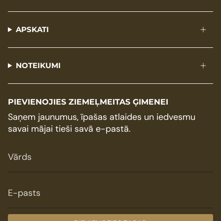
APSKATI
NOTEIKUMI
PIEVIENOJIES ZIEMEĻMEITAS ĢIMENEI
Saņem jaunumus, īpašas atlaides un iedvesmu
savai mājai tieši savā e-pastā.