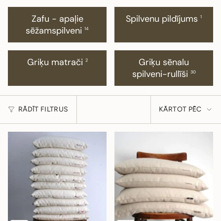
Zafu - apaļie
Spilvenu pildījums
1
sēžamspilveni
14
Griķu matrači
Griķu sēnalu
2
spilveni-rullīši
30
KĀRTOT
RĀDĪT FILTRUS
KĀRTOT PĒC
PĒC