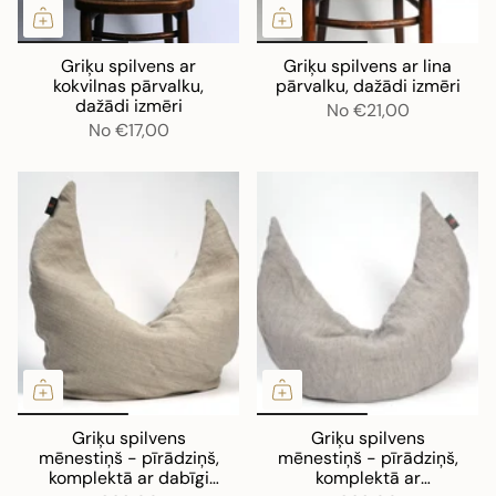
Griķu spilvens ar
Griķu spilvens ar lina
kokvilnas pārvalku,
pārvalku, dažādi izmēri
dažādi izmēri
No
€21,00
No
€17,00
Griķu spilvens
Griķu spilvens
mēnestiņš - pīrādziņš,
mēnestiņš - pīrādziņš,
komplektā ar dabīgi
komplektā ar