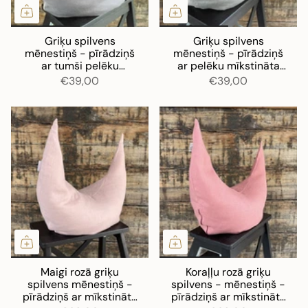
Griķu spilvens
Griķu spilvens
mēnestiņš - pīrādziņš
mēnestiņš - pīrādziņš
ar tumši pelēku
ar pelēku mīkstināta
mīkstināta lina
lina spilvendrānu
€39,00
€39,00
spilvendrānu
Maigi rozā griķu
Koraļļu rozā griķu
spilvens mēnestiņš -
spilvens - mēnestiņš -
pīrādziņš ar mīkstināta
pīrādziņš ar mīkstināta