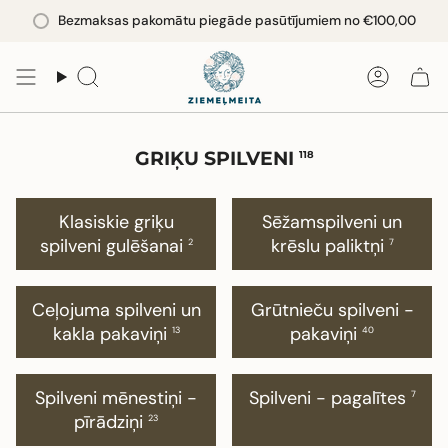
Pāriet
Bezmaksas pakomātu piegāde pasūtījumiem no
€100,00
uz
saturu
Meklēt
Konts
GRIĶU SPILVENI
118
Klasiskie griķu
Sēžamspilveni un
spilveni gulēšanai
krēslu paliktņi
2
7
Ceļojuma spilveni un
Grūtnieču spilveni -
kakla pakaviņi
pakaviņi
13
40
Spilveni mēnestiņi -
Spilveni - pagalītes
7
pīrādziņi
23