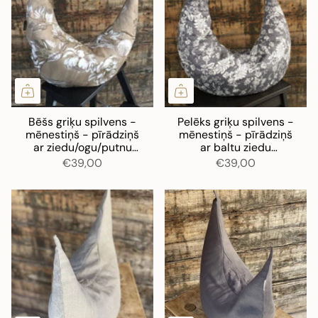
Bēšs griķu spilvens -
Pelēks griķu spilvens -
mēnestiņš - pīrādziņš
mēnestiņš - pīrādziņš
ar ziedu/ogu/putnu
ar baltu ziedu
motīvu uz ārējās
ornamentu uz ārējās
€39,00
€39,00
spilvendrānas
spilvendrānas