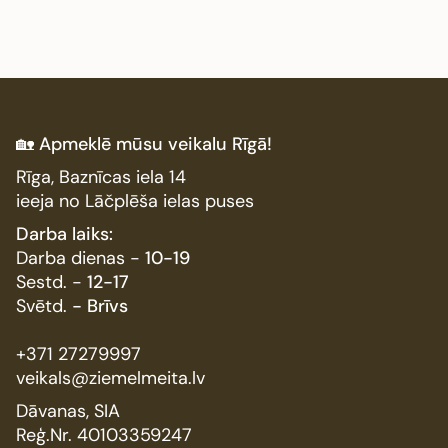
🏡
Apmeklē mūsu veikalu Rīgā!
Rīga, Baznīcas iela 14
ieeja no Lāčplēša ielas puses
Darba laiks:
Darba dienas -
10-19
Sestd. -
12-17
Svētd.
- Brīvs
+371 27279997
veikals@ziemelmeita.lv
Dāvanas, SIA
Reģ.Nr. 40103359247