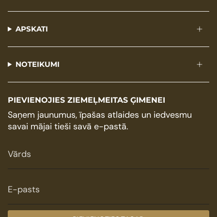
APSKATI
NOTEIKUMI
PIEVIENOJIES ZIEMEĻMEITAS ĢIMENEI
Saņem jaunumus, īpašas atlaides un iedvesmu
savai mājai tieši savā e-pastā.