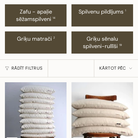
Zafu - apaļie
Spilvenu pildījums
1
sēžamspilveni
14
Griķu matrači
Griķu sēnalu
2
spilveni-rullīši
19
KĀRTOT
RĀDĪT FILTRUS
KĀRTOT PĒC
PĒC