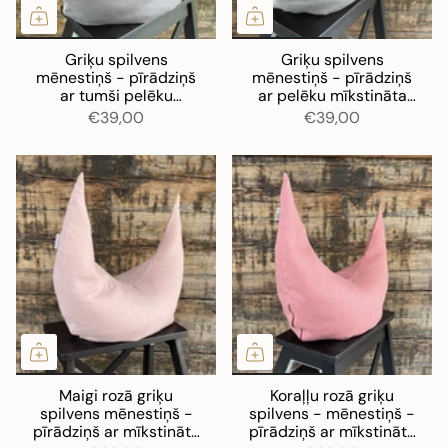
Griķu spilvens
Griķu spilvens
mēnestiņš - pīrādziņš
mēnestiņš - pīrādziņš
ar tumši pelēku
ar pelēku mīkstināta
mīkstināta lina
lina spilvendrānu
€39,00
€39,00
spilvendrānu
Maigi rozā griķu
Koraļļu rozā griķu
spilvens mēnestiņš -
spilvens - mēnestiņš -
pīrādziņš ar mīkstināta
pīrādziņš ar mīkstināta