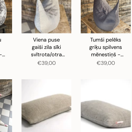
u
Viena puse
Tumši pelēks
gaiši zila sīki
griķu spilvens
-
svītrota/otra
mēnestiņš -
r
puse dabīgi
pīrādziņš ar
€39,00
€39,00
u
pelēka, griķu
mīkstināta lina
uz
spilvens
spilvendrānu
mēnestiņš -
as
pīrādziņš ar
mīkstināta lina
spilvendrānu