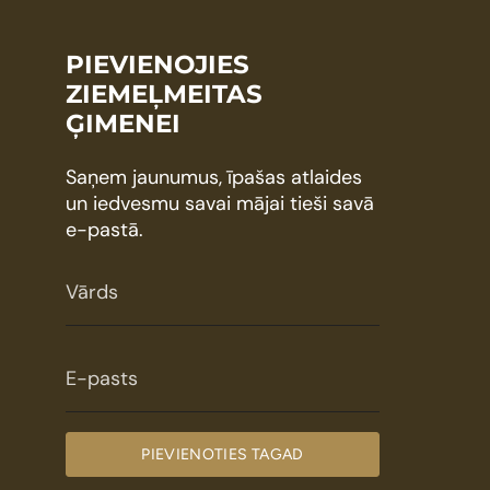
PIEVIENOJIES
ZIEMEĻMEITAS
ĢIMENEI
Saņem jaunumus, īpašas atlaides
un iedvesmu savai mājai tieši savā
e-pastā.
PIEVIENOTIES TAGAD