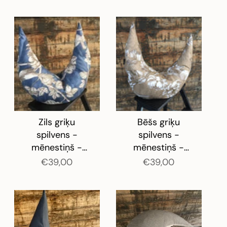
spilvendrānu
spilvendrānu
Zils griķu
Bēšs griķu
spilvens -
spilvens -
mēnestiņš -
mēnestiņš -
pīrādziņš ar
pīrādziņš ar
€39,00
€39,00
ziediem/ogām/putnu
ziedu/ogu/putnu
motīvu uz
motīvu uz
ārējās
ārējās
spilvendrānas
spilvendrānas