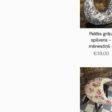
Pelēks griķ
spilvens -
mēnestiņš 
pīrādziņš a
€39,00
baltu zied
ornamentu 
ārējās
spilvendrān