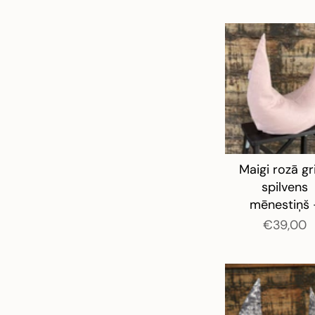
lina
spilvendrā
Maigi rozā gr
spilvens
mēnestiņš 
pīrādziņš a
€39,00
mīkstināta li
spilvendrā