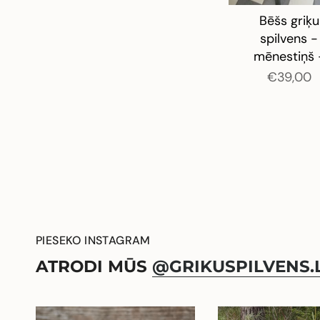
Bēšs griķu
spilvens -
mēnestiņš 
pīrādziņš a
€39,00
romantisk
rozēm uz
ārējās
spilvendrān
PIESEKO INSTAGRAM
ATRODI MŪS
@GRIKUSPILVENS.