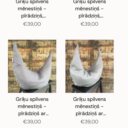
Griķu spilvens
Griķu spilvens
mēnestiņš -
mēnestiņš -
pīrādziņš,
pīrādziņš,
komplektā ar
komplektā ar
€39,00
€39,00
pelēki/tumši zili
pelēki/gaiši zili
sīki svītrotu lina
sīki svītrotu lina
ārējo
ārējo
spilvendrānu
spilvendrānu
Griķu spilvens
Griķu spilvens
mēnestiņš -
mēnestiņš -
pīrādziņš ar
pīrādziņš ar
tumši pelēku
pelēku
€39,00
€39,00
mīkstināta lina
mīkstināta lina