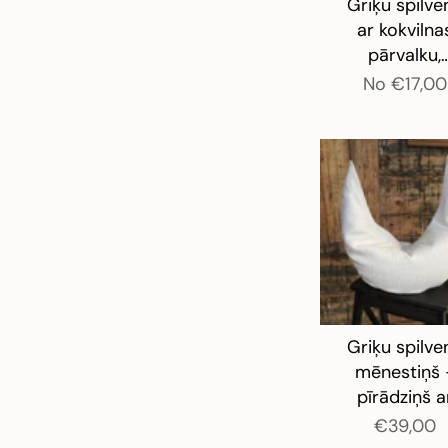
Griķu spilve
ar kokvilna
pārvalku,
dažādi izmē
No
€17,00
Griķu spilve
mēnestiņš 
pīrādziņš a
baltu/dabīg
€39,00
pelēku, svītr