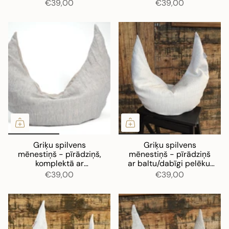
pelēku, nekrāsotu lina
pelēki/tumši zili sīki
€39,00
€39,00
ārējo spilvendrānu
svītrotu lina ārējo
spilvendrānu
Griķu spilvens
Griķu spilvens
mēnestiņš - pīrādziņš,
mēnestiņš - pīrādziņš
komplektā ar
ar baltu/dabīgi pelēku,
pelēki/gaiši zili sīki
svītrotu lina
€39,00
€39,00
svītrotu lina ārējo
spilvendrānu
spilvendrānu