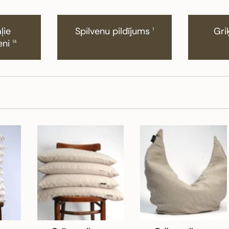
ļie
Spilvenu pildījums
Gri
1
eni
14