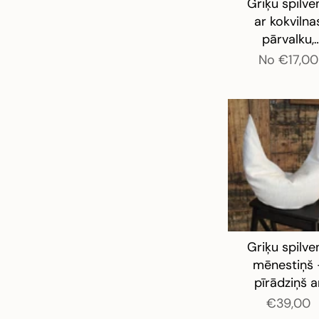
Griķu spilve
ar kokvilna
pārvalku,
dažādi izmē
No
€17,00
Griķu spilve
mēnestiņš 
pīrādziņš a
baltu/dabīg
€39,00
pelēku, svītr