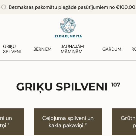
Bezmaksas pakomātu piegāde pasūtījumiem no
€100,00
GRIĶU
JAUNAJĀM
BĒRNIEM
GARDUMI
R
SPILVENI
MĀMIŅĀM
GRIĶU SPILVENI
107
ni un
Ceļojuma spilveni un
Grūtni
ktņi
kakla pakaviņi
p
7
13