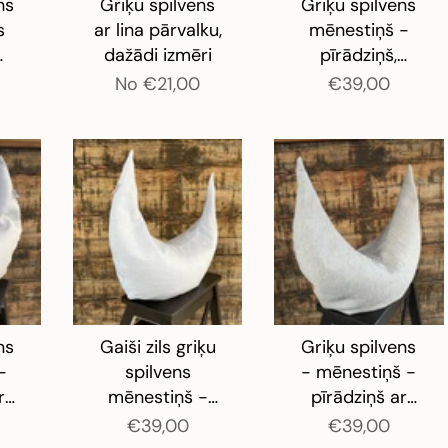
ns
Griķu spilvens
Griķu spilvens
s
ar lina pārvalku,
mēnestiņš -
dažādi izmēri
pīrādziņš,
ri
komplektā ar
No
€21,00
€39,00
dabīgi pelēku,
nekrāsotu lina
ārējo
spilvendrānu
ns
Gaiši zils griķu
Griķu spilvens
-
spilvens
- mēnestiņš -
r
mēnestiņš -
pīrādziņš ar
i
pīrādziņš ar
gaiši zili
€39,00
€39,00
otu
mīkstināta lina
svītrotu,