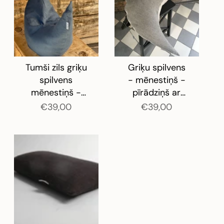
Tumši zils griķu
Griķu spilvens
spilvens
- mēnestiņš -
mēnestiņš -
pīrādziņš ar
pīrādziņš ar
vienā pusē
€39,00
€39,00
mīkstināta lina
tumši pelēkām
spilvendrānu
sīkām svītriņām
- otrā pusē
dabīgi pelēks,
mīkstināta lina
spilvendrānu