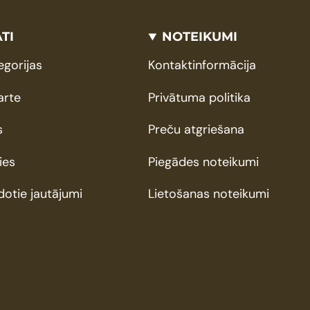
TI
NOTEIKUMI
egorijas
Kontaktinformācija
arte
Privātuma politika
s
Preču atgriešana
ies
Piegādes noteikumi
dotie jautājumi
Lietošanas noteikumi