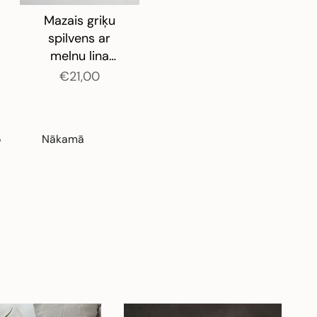
Mazais griķu
spilvens ar
melnu lina
spilvendrānu
€21,00
5
Nākamā