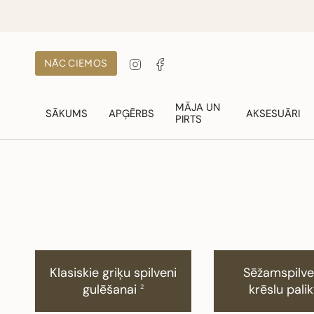
Pāriet
uz
saturu
Instagram
Facebook
NĀC CIEMOS
MĀJA UN
SĀKUMS
APĢĒRBS
AKSESUĀRI
PIRTS
Klasiskie griķu spilveni
Sēžamspilve
gulēšanai
krēslu pali
2