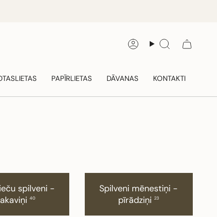
Konts
Meklēt
OTASLIETAS
PAPĪRLIETAS
DĀVANAS
KONTAKTI
eču spilveni -
Spilveni mēnestiņi -
akaviņi
pīrādziņi
40
23