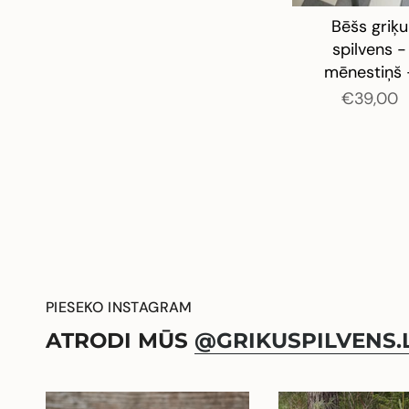
Bēšs griķu
spilvens -
mēnestiņš 
pīrādziņš a
€39,00
romantisk
rozēm uz
ārējās
spilvendrān
PIESEKO INSTAGRAM
ATRODI MŪS
@GRIKUSPILVENS.