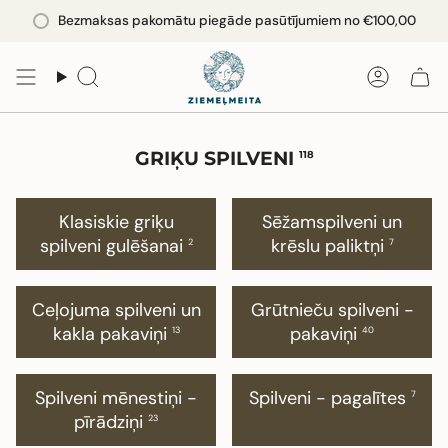
Pāriet
Bezmaksas pakomātu piegāde pasūtījumiem no
€100,00
uz
saturu
Meklēt
Konts
GRIĶU SPILVENI
118
Klasiskie griķu
Sēžamspilveni un
spilveni gulēšanai
krēslu paliktņi
2
7
Ceļojuma spilveni un
Grūtnieču spilveni -
kakla pakaviņi
pakaviņi
13
40
Spilveni mēnestiņi -
Spilveni - pagalītes
7
pīrādziņi
23