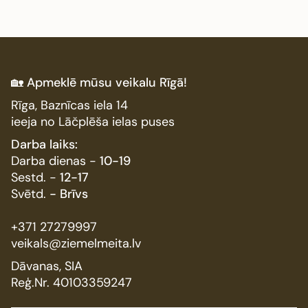
🏡
Apmeklē mūsu veikalu Rīgā!
Rīga, Baznīcas iela 14
ieeja no Lāčplēša ielas puses
Darba laiks:
Darba dienas -
10-19
Sestd. -
12-17
Svētd.
- Brīvs
+371 27279997
veikals@ziemelmeita.lv
Dāvanas, SIA
Reģ.Nr. 40103359247