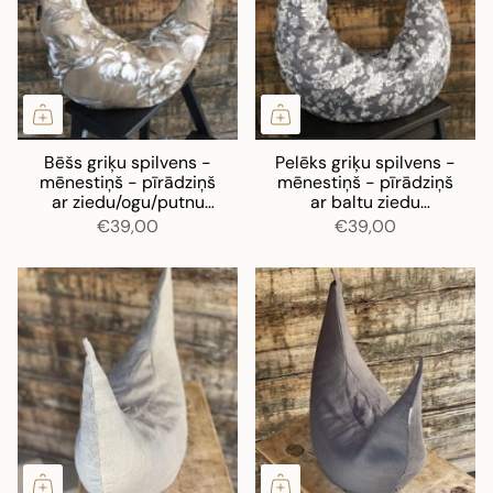
Bēšs griķu spilvens -
Pelēks griķu spilvens -
mēnestiņš - pīrādziņš
mēnestiņš - pīrādziņš
ar ziedu/ogu/putnu
ar baltu ziedu
motīvu uz ārējās
ornamentu uz ārējās
€39,00
€39,00
spilvendrānas
spilvendrānas