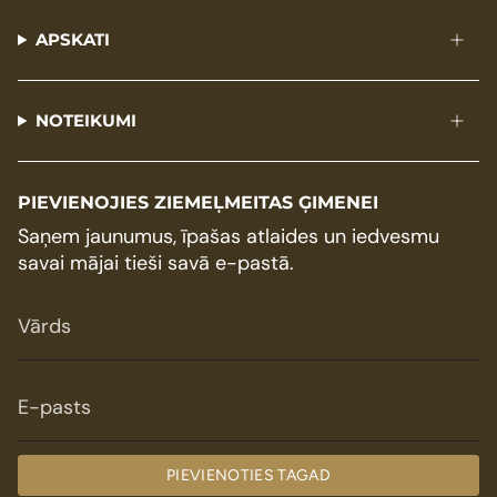
APSKATI
NOTEIKUMI
PIEVIENOJIES ZIEMEĻMEITAS ĢIMENEI
Saņem jaunumus, īpašas atlaides un iedvesmu
savai mājai tieši savā e-pastā.
PIEVIENOTIES TAGAD