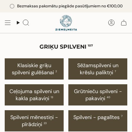
Pāriet
Bezmaksas pakomātu piegāde pasūtījumiem no
€100,00
uz
saturu
Meklēt
Konts
GRIĶU SPILVENI
107
Klasiskie griķu
Sēžamspilveni un
spilveni gulēšanai
krēslu paliktņi
2
7
Ceļojuma spilveni un
Grūtnieču spilveni -
kakla pakaviņi
pakaviņi
13
40
Spilveni mēnestiņi -
Spilveni - pagalītes
7
pīrādziņi
23