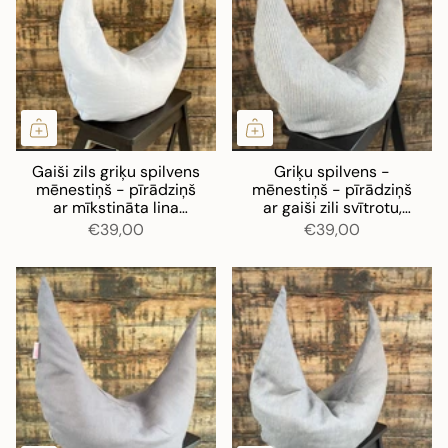
Gaiši zils griķu spilvens
Griķu spilvens -
mēnestiņš - pīrādziņš
mēnestiņš - pīrādziņš
ar mīkstināta lina
ar gaiši zili svītrotu,
spilvendrānu
mīkstināta lina
€39,00
€39,00
spilvendrānu