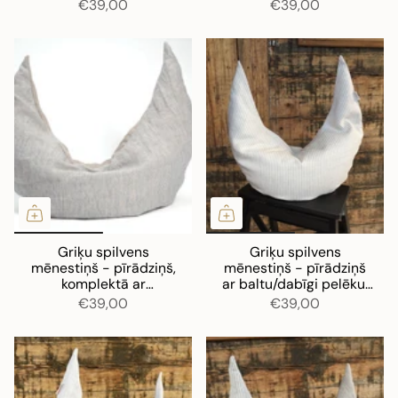
pelēku, nekrāsotu lina
pelēki/tumši zili sīki
€39,00
€39,00
ārējo spilvendrānu
svītrotu lina ārējo
spilvendrānu
Griķu spilvens
Griķu spilvens
mēnestiņš - pīrādziņš,
mēnestiņš - pīrādziņš
komplektā ar
ar baltu/dabīgi pelēku,
pelēki/gaiši zili sīki
svītrotu lina
€39,00
€39,00
svītrotu lina ārējo
spilvendrānu
spilvendrānu