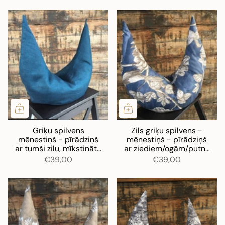
Griķu spilvens
Zils griķu spilvens -
mēnestiņš - pīrādziņš
mēnestiņš - pīrādziņš
ar tumši zilu, mīkstināta
ar ziediem/ogām/putnu
lina spilvendrānu
motīvu uz ārējās
€39,00
€39,00
spilvendrānas