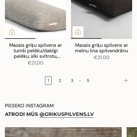
Mazais griķu spilvens ar
Mazais griķu spilvens ar
tumši pelēku/dabīgi
melnu lina spilvendrānu
pelēku, sīki svītrotu,
€21,00
mīkstināta lina
€21,00
spilvendrānu
…
1
2
3
5
PIESEKO INSTAGRAM
ATRODI MŪS
@GRIKUSPILVENS.LV