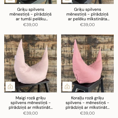
Griķu spilvens
Griķu spilvens
mēnestiņš - pīrādziņš
mēnestiņš - pīrādziņš
ar tumši pelēku
ar pelēku mīkstināta
mīkstināta lina
lina spilvendrānu
€39,00
€39,00
spilvendrānu
Maigi rozā griķu
Koraļļu rozā griķu
spilvens mēnestiņš -
spilvens - mēnestiņš -
pīrādziņš ar mīkstināta
pīrādziņš ar mīkstināta
lina spilvendrānu
lina spilvendrāna
€39,00
€39,00