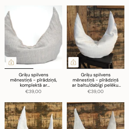
spilvendrānu
Griķu spilvens
Griķu spilvens
mēnestiņš - pīrādziņš,
mēnestiņš - pīrādziņš
komplektā ar
ar baltu/dabīgi pelēku,
pelēki/gaiši zili sīki
svītrotu lina
€39,00
€39,00
svītrotu lina ārējo
spilvendrānu
spilvendrānu