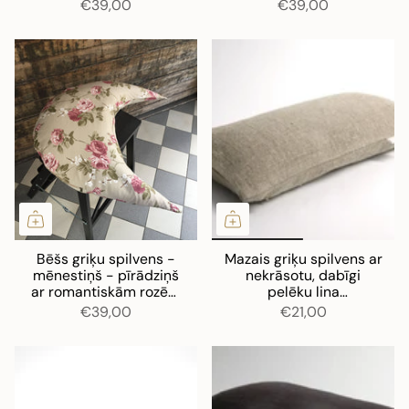
spilvendrānu
pelēkām sīkām
€39,00
€39,00
svītriņām - otrā pusē
dabīgi pelēks,
mīkstināta lina
spilvendrānu
Bēšs griķu spilvens -
Mazais griķu spilvens ar
mēnestiņš - pīrādziņš
nekrāsotu, dabīgi
ar romantiskām rozēm
pelēku lina
uz ārējās spilvendrānas
spilvendrānu
€39,00
€21,00