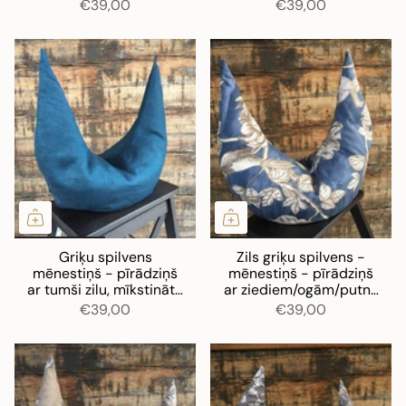
lina spilvendrānu
lina spilvendrāna
€39,00
€39,00
Griķu spilvens
Zils griķu spilvens -
mēnestiņš - pīrādziņš
mēnestiņš - pīrādziņš
ar tumši zilu, mīkstināta
ar ziediem/ogām/putnu
lina spilvendrānu
motīvu uz ārējās
€39,00
€39,00
spilvendrānas