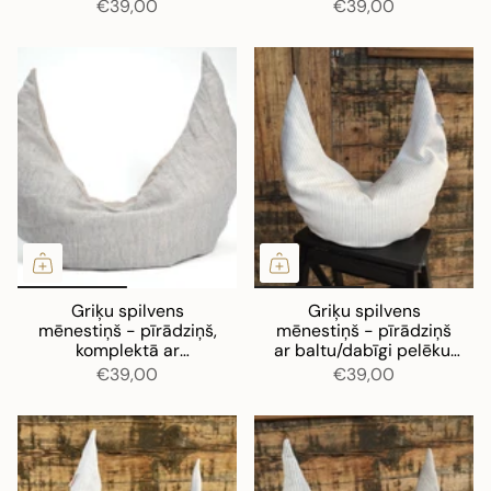
pelēku, nekrāsotu lina
pelēki/tumši zili sīki
€39,00
€39,00
ārējo spilvendrānu
svītrotu lina ārējo
spilvendrānu
Griķu spilvens
Griķu spilvens
mēnestiņš - pīrādziņš,
mēnestiņš - pīrādziņš
komplektā ar
ar baltu/dabīgi pelēku,
pelēki/gaiši zili sīki
svītrotu lina
€39,00
€39,00
svītrotu lina ārējo
spilvendrānu
spilvendrānu