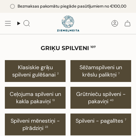
Pāriet
Bezmaksas pakomātu piegāde pasūtījumiem no
€100,00
uz
saturu
Meklēt
Konts
GRIĶU SPILVENI
107
Klasiskie griķu
Sēžamspilveni un
spilveni gulēšanai
krēslu paliktņi
2
7
Ceļojuma spilveni un
Grūtnieču spilveni -
kakla pakaviņi
pakaviņi
13
40
Spilveni mēnestiņi -
Spilveni - pagalītes
7
pīrādziņi
23