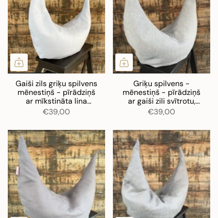
Gaiši zils griķu spilvens
Griķu spilvens -
mēnestiņš - pīrādziņš
mēnestiņš - pīrādziņš
ar mīkstināta lina
ar gaiši zili svītrotu,
spilvendrānu
mīkstināta lina
€39,00
€39,00
spilvendrānu