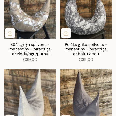
Bēšs griķu spilvens -
Pelēks griķu spilvens -
mēnestiņš - pīrādziņš
mēnestiņš - pīrādziņš
ar ziedu/ogu/putnu
ar baltu ziedu
motīvu uz ārējās
ornamentu uz ārējās
€39,00
€39,00
spilvendrānas
spilvendrānas