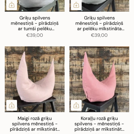
Griķu spilvens
Griķu spilvens
mēnestiņš - pīrādziņš
mēnestiņš - pīrādziņš
ar tumši pelēku
ar pelēku mīkstināta
mīkstināta lina
lina spilvendrānu
€39,00
€39,00
spilvendrānu
Maigi rozā griķu
Koraļļu rozā griķu
spilvens mēnestiņš -
spilvens - mēnestiņš -
pīrādziņš ar mīkstināta
pīrādziņš ar mīkstināta