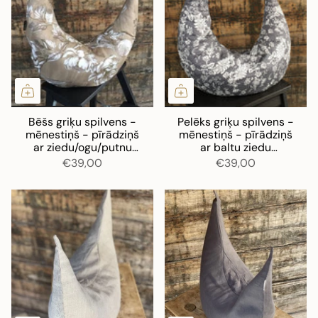
Bēšs griķu spilvens -
Pelēks griķu spilvens -
mēnestiņš - pīrādziņš
mēnestiņš - pīrādziņš
ar ziedu/ogu/putnu
ar baltu ziedu
motīvu uz ārējās
ornamentu uz ārējās
€39,00
€39,00
spilvendrānas
spilvendrānas