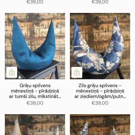
lina spilvendrānu
lina spilvendrāna
€39,00
€39,00
Griķu spilvens
Zils griķu spilvens -
mēnestiņš - pīrādziņš
mēnestiņš - pīrādziņš
ar tumši zilu, mīkstināta
ar ziediem/ogām/putnu
lina spilvendrānu
motīvu uz ārējās
€39,00
€39,00
spilvendrānas