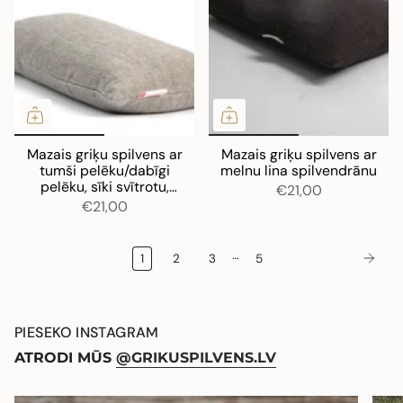
Mazais griķu spilvens ar
Mazais griķu spilvens ar
tumši pelēku/dabīgi
melnu lina spilvendrānu
pelēku, sīki svītrotu,
€21,00
mīkstināta lina
€21,00
spilvendrānu
…
1
2
3
5
PIESEKO INSTAGRAM
ATRODI MŪS
@GRIKUSPILVENS.LV