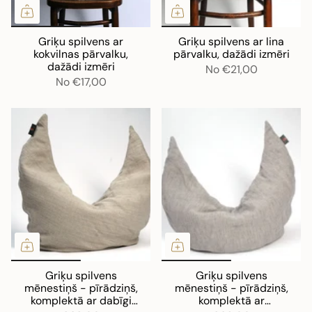
Griķu spilvens ar
Griķu spilvens ar lina
kokvilnas pārvalku,
pārvalku, dažādi izmēri
dažādi izmēri
No
€21,00
No
€17,00
Griķu spilvens
Griķu spilvens
mēnestiņš - pīrādziņš,
mēnestiņš - pīrādziņš,
komplektā ar dabīgi
komplektā ar