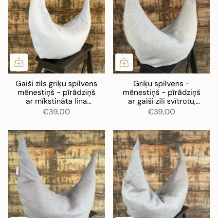
Gaiši zils griķu spilvens
Griķu spilvens -
mēnestiņš - pīrādziņš
mēnestiņš - pīrādziņš
ar mīkstināta lina
ar gaiši zili svītrotu,
spilvendrānu
mīkstināta lina
€39,00
€39,00
spilvendrānu