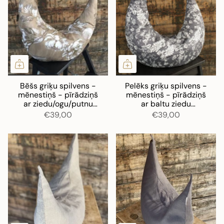
Bēšs griķu spilvens -
Pelēks griķu spilvens -
mēnestiņš - pīrādziņš
mēnestiņš - pīrādziņš
ar ziedu/ogu/putnu
ar baltu ziedu
motīvu uz ārējās
ornamentu uz ārējās
€39,00
€39,00
spilvendrānas
spilvendrānas