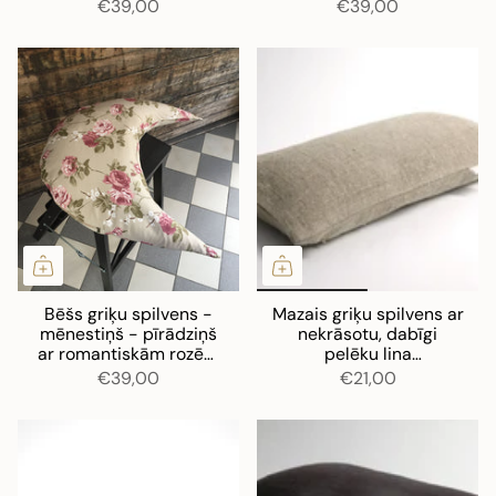
spilvendrānu
pelēkām sīkām
€39,00
€39,00
svītriņām - otrā pusē
dabīgi pelēks,
mīkstināta lina
spilvendrānu
Bēšs griķu spilvens -
Mazais griķu spilvens ar
mēnestiņš - pīrādziņš
nekrāsotu, dabīgi
ar romantiskām rozēm
pelēku lina
uz ārējās spilvendrānas
spilvendrānu
€39,00
€21,00