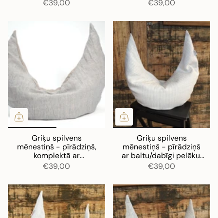
pelēku, nekrāsotu lina
pelēki/tumši zili sīki
€39,00
€39,00
ārējo spilvendrānu
svītrotu lina ārējo
spilvendrānu
Griķu spilvens
Griķu spilvens
mēnestiņš - pīrādziņš,
mēnestiņš - pīrādziņš
komplektā ar
ar baltu/dabīgi pelēku,
pelēki/gaiši zili sīki
svītrotu lina
€39,00
€39,00
svītrotu lina ārējo
spilvendrānu
spilvendrānu