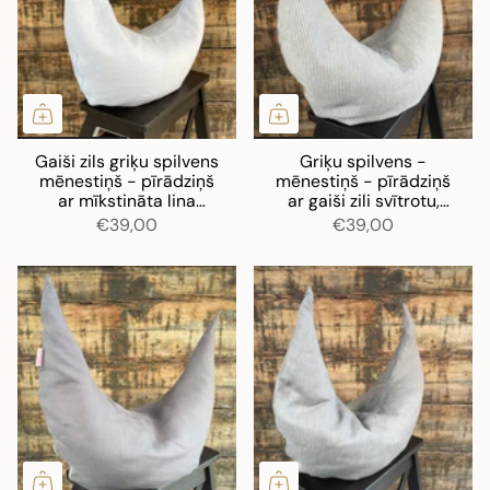
Gaiši zils griķu spilvens
Griķu spilvens -
mēnestiņš - pīrādziņš
mēnestiņš - pīrādziņš
ar mīkstināta lina
ar gaiši zili svītrotu,
spilvendrānu
mīkstināta lina
€39,00
€39,00
spilvendrānu