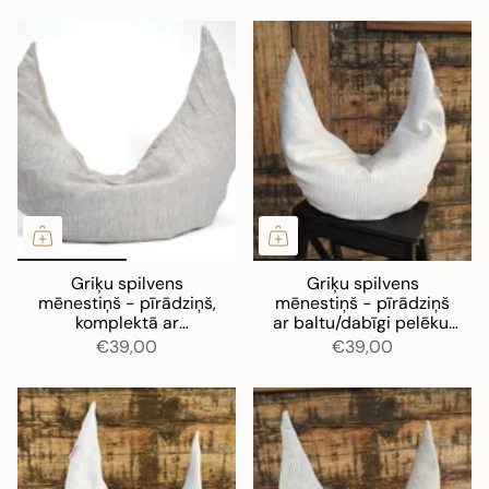
spilvendrānu
Griķu spilvens
Griķu spilvens
mēnestiņš - pīrādziņš,
mēnestiņš - pīrādziņš
komplektā ar
ar baltu/dabīgi pelēku,
pelēki/gaiši zili sīki
svītrotu lina
€39,00
€39,00
svītrotu lina ārējo
spilvendrānu
spilvendrānu