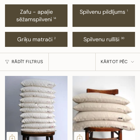
Zafu - apaļie
Spilvenu pildījums
1
sēžamspilveni
14
Griķu matrači
Spilvenu rullīši
2
30
KĀRTOT
RĀDĪT FILTRUS
KĀRTOT PĒC
PĒC