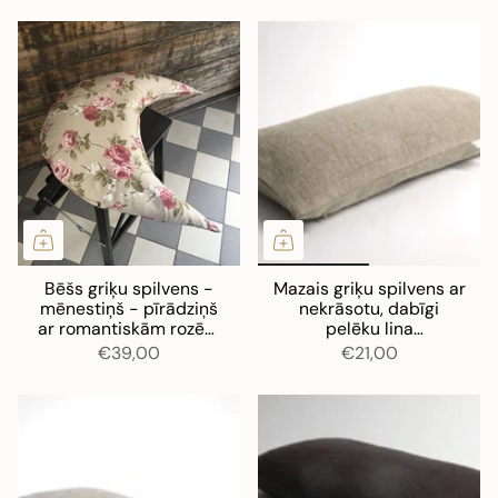
dabīgi pelēks,
mīkstināta lina
spilvendrānu
Bēšs griķu spilvens -
Mazais griķu spilvens ar
mēnestiņš - pīrādziņš
nekrāsotu, dabīgi
ar romantiskām rozēm
pelēku lina
uz ārējās spilvendrānas
spilvendrānu
€39,00
€21,00