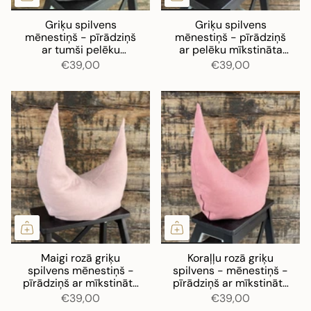
Griķu spilvens
Griķu spilvens
mēnestiņš - pīrādziņš
mēnestiņš - pīrādziņš
ar tumši pelēku
ar pelēku mīkstināta
mīkstināta lina
lina spilvendrānu
€39,00
€39,00
spilvendrānu
Maigi rozā griķu
Koraļļu rozā griķu
spilvens mēnestiņš -
spilvens - mēnestiņš -
pīrādziņš ar mīkstināta
pīrādziņš ar mīkstināta
lina spilvendrānu
lina spilvendrāna
€39,00
€39,00