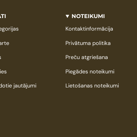
TI
NOTEIKUMI
egorijas
Kontaktinformācija
arte
Privātuma politika
s
Preču atgriešana
ies
Piegādes noteikumi
dotie jautājumi
Lietošanas noteikumi