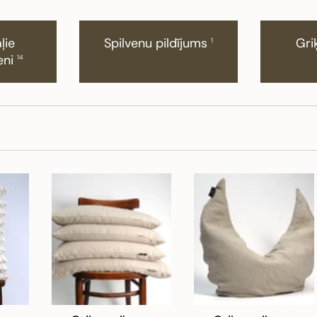
ļie
Spilvenu pildījums
Gri
1
eni
14