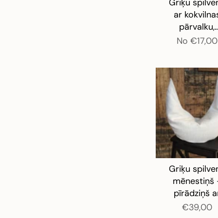
Griķu spilve
ar kokvilna
pārvalku,
dažādi izmē
No
€17,00
Griķu spilve
mēnestiņš 
pīrādziņš a
baltu/dabīg
€39,00
pelēku, svītr