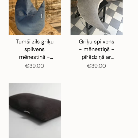
Tumši zils griķu
Griķu spilvens
spilvens
- mēnestiņš -
mēnestiņš -
pīrādziņš ar
pīrādziņš ar
vienā pusē
€39,00
€39,00
mīkstināta lina
tumši pelēkām
spilvendrānu
sīkām svītriņām
- otrā pusē
dabīgi pelēks,
mīkstināta lina
spilvendrānu