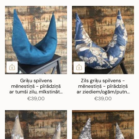
Griķu spilvens
Zils griķu spilvens -
mēnestiņš - pīrādziņš
mēnestiņš - pīrādziņš
ar tumši zilu, mīkstināta
ar ziediem/ogām/putnu
lina spilvendrānu
motīvu uz ārējās
€39,00
€39,00
spilvendrānas