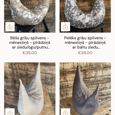
Bēšs griķu spilvens -
Pelēks griķu spilvens -
mēnestiņš - pīrādziņš
mēnestiņš - pīrādziņš
ar ziedu/ogu/putnu
ar baltu ziedu
motīvu uz ārējās
ornamentu uz ārējās
€39,00
€39,00
spilvendrānas
spilvendrānas