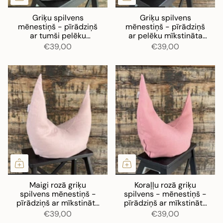
Griķu spilvens
Griķu spilvens
mēnestiņš - pīrādziņš
mēnestiņš - pīrādziņš
ar tumši pelēku
ar pelēku mīkstināta
mīkstināta lina
lina spilvendrānu
€39,00
€39,00
spilvendrānu
Maigi rozā griķu
Koraļļu rozā griķu
spilvens mēnestiņš -
spilvens - mēnestiņš -
pīrādziņš ar mīkstināta
pīrādziņš ar mīkstināta
lina spilvendrānu
lina spilvendrāna
€39,00
€39,00