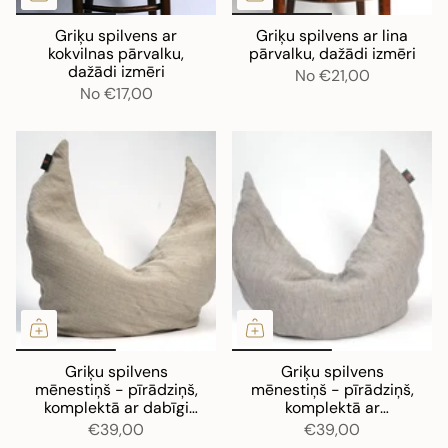
Griķu spilvens ar
Griķu spilvens ar lina
kokvilnas pārvalku,
pārvalku, dažādi izmēri
dažādi izmēri
No
€21,00
No
€17,00
Griķu spilvens
Griķu spilvens
mēnestiņš - pīrādziņš,
mēnestiņš - pīrādziņš,
komplektā ar dabīgi
komplektā ar
pelēku, nekrāsotu lina
pelēki/tumši zili sīki
€39,00
€39,00
ārējo spilvendrānu
svītrotu lina ārējo