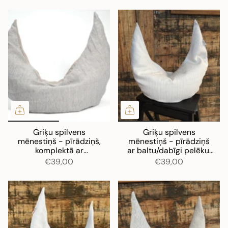
spilvendrānu
Griķu spilvens
Griķu spilvens
mēnestiņš - pīrādziņš,
mēnestiņš - pīrādziņš
komplektā ar
ar baltu/dabīgi pelēku,
pelēki/gaiši zili sīki
svītrotu lina
€39,00
€39,00
svītrotu lina ārējo
spilvendrānu
spilvendrānu