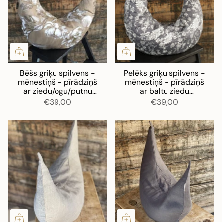
Bēšs griķu spilvens -
Pelēks griķu spilvens -
mēnestiņš - pīrādziņš
mēnestiņš - pīrādziņš
ar ziedu/ogu/putnu
ar baltu ziedu
motīvu uz ārējās
ornamentu uz ārējās
€39,00
€39,00
spilvendrānas
spilvendrānas