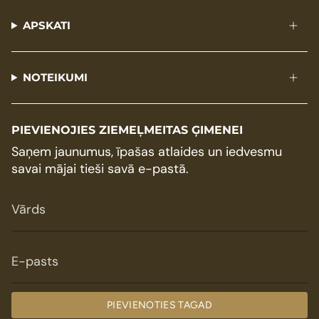
APSKATI
NOTEIKUMI
PIEVIENOJIES ZIEMEĻMEITAS ĢIMENEI
Saņem jaunumus, īpašas atlaides un iedvesmu
savai mājai tieši savā e-pastā.
PIEVIENOTIES TAGAD