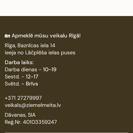
🏡
Apmeklē mūsu veikalu Rīgā!
Rīga, Baznīcas iela 14
ieeja no Lāčplēša ielas puses
Darba laiks:
Darba dienas -
10-19
Sestd. -
12-17
Svētd.
- Brīvs
+371 27279997
veikals@ziemelmeita.lv
Dāvanas, SIA
Reģ.Nr. 40103359247