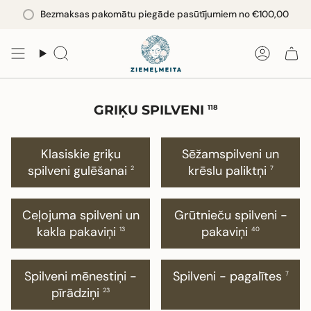
Pāriet
Bezmaksas pakomātu piegāde pasūtījumiem no
€100,00
uz
saturu
Meklēt
Konts
GRIĶU SPILVENI
118
Klasiskie griķu
Sēžamspilveni un
spilveni gulēšanai
krēslu paliktņi
2
7
Ceļojuma spilveni un
Grūtnieču spilveni -
kakla pakaviņi
pakaviņi
13
40
Spilveni mēnestiņi -
Spilveni - pagalītes
7
pīrādziņi
23