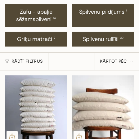
Zafu - apaļie
Spilvenu pildījums
1
sēžamspilveni
14
Griķu matrači
Spilvenu rullīši
2
30
KĀRTOT
RĀDĪT FILTRUS
KĀRTOT PĒC
PĒC