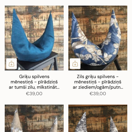
Griķu spilvens
Zils griķu spilvens -
mēnestiņš - pīrādziņš
mēnestiņš - pīrādziņš
ar tumši zilu, mīkstināta
ar ziediem/ogām/putnu
lina spilvendrānu
motīvu uz ārējās
€39,00
€39,00
spilvendrānas