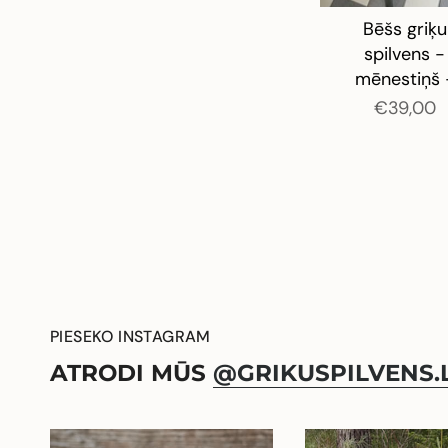
Bēšs griķu
spilvens -
mēnestiņš 
pīrādziņš a
€39,00
romantisk
rozēm uz
ārējās
spilvendrān
PIESEKO INSTAGRAM
ATRODI MŪS
@GRIKUSPILVENS.