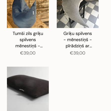
Tumši zils griķu
Griķu spilvens
spilvens
- mēnestiņš -
mēnestiņš -
pīrādziņš ar
pīrādziņš ar
vienā pusē
€39,00
€39,00
mīkstināta lina
tumši pelēkām
spilvendrānu
sīkām svītriņām
- otrā pusē
dabīgi pelēks,
mīkstināta lina
spilvendrānu