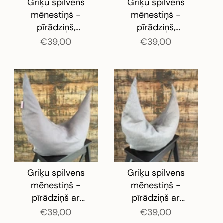
Griķu spilvens
Griķu spilvens
mēnestiņš -
mēnestiņš -
pīrādziņš,
pīrādziņš,
komplektā ar
komplektā ar
€39,00
€39,00
pelēki/tumši zili
pelēki/gaiši zili
sīki svītrotu lina
sīki svītrotu lina
ārējo
ārējo
spilvendrānu
spilvendrānu
Griķu spilvens
Griķu spilvens
mēnestiņš -
mēnestiņš -
pīrādziņš ar
pīrādziņš ar
tumši pelēku
pelēku
€39,00
€39,00
mīkstināta lina
mīkstināta lina