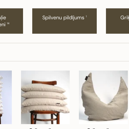
ļie
Spilvenu pildījums
Gri
1
eni
14