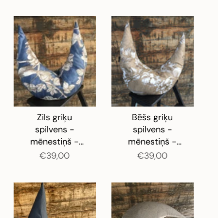
spilvendrānu
spilvendrānu
Zils griķu
Bēšs griķu
spilvens -
spilvens -
mēnestiņš -
mēnestiņš -
pīrādziņš ar
pīrādziņš ar
€39,00
€39,00
ziediem/ogām/putnu
ziedu/ogu/putnu
motīvu uz
motīvu uz
ārējās
ārējās
spilvendrānas
spilvendrānas