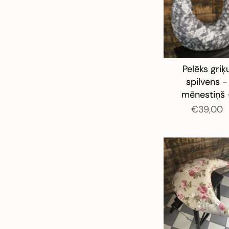
Pelēks griķ
spilvens -
mēnestiņš 
pīrādziņš a
€39,00
baltu zied
ornamentu 
ārējās
spilvendrān