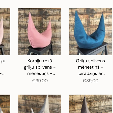
spilvendrānu
mīkstināta lina
nu
spilvendrānu
iķu
Koraļļu rozā
Griķu spilvens
griķu spilvens -
mēnestiņš -
-
mēnestiņš -
pīrādziņš ar
r
pīrādziņš ar
tumši zilu,
€39,00
€39,00
na
mīkstināta lina
mīkstināta lina
nu
spilvendrāna
spilvendrānu