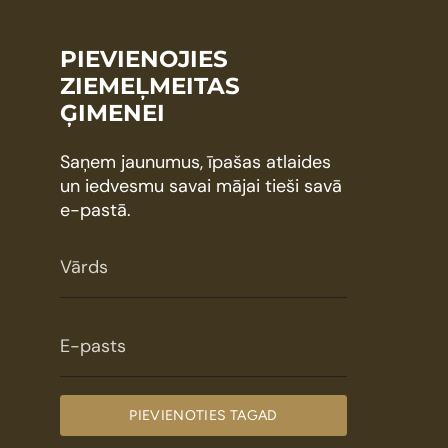
PIEVIENOJIES
ZIEMEĻMEITAS
ĢIMENEI
Saņem jaunumus, īpašas atlaides
un iedvesmu savai mājai tieši savā
e-pastā.
PIEVIENOTIES TAGAD