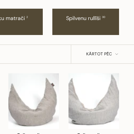
ķu matrači
Spilvenu rullīši
2
30
KĀRTOT
KĀRTOT PĒC
PĒC