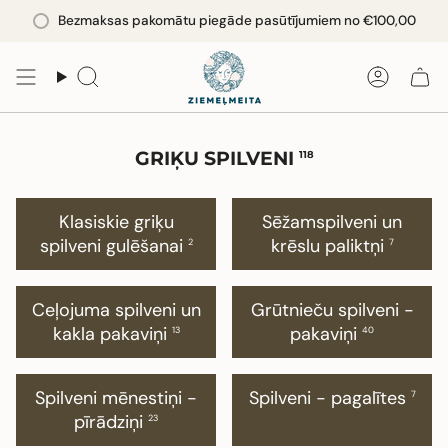
Pāriet
Bezmaksas pakomātu piegāde pasūtījumiem no
€100,00
uz
saturu
Meklēt
Konts
GRIĶU SPILVENI
118
Klasiskie griķu
Sēžamspilveni un
spilveni gulēšanai
krēslu paliktņi
2
7
Ceļojuma spilveni un
Grūtnieču spilveni -
kakla pakaviņi
pakaviņi
13
40
Spilveni mēnestiņi -
Spilveni - pagalītes
7
pīrādziņi
23