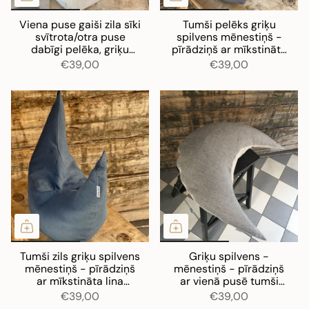
Viena puse gaiši zila sīki
Tumši pelēks griķu
svītrota/otra puse
spilvens mēnestiņš -
dabīgi pelēka, griķu
pīrādziņš ar mīkstināta
spilvens mēnestiņš -
lina spilvendrānu
€39,00
€39,00
pīrādziņš ar mīkstināta
lina spilvendrānu
Tumši zils griķu spilvens
Griķu spilvens -
mēnestiņš - pīrādziņš
mēnestiņš - pīrādziņš
ar mīkstināta lina
ar vienā pusē tumši
spilvendrānu
pelēkām sīkām
€39,00
€39,00
svītriņām - otrā pusē