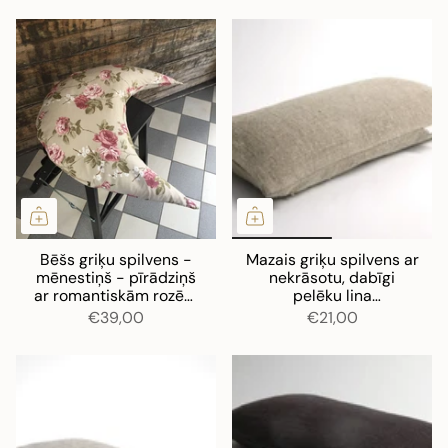
dabīgi pelēks,
mīkstināta lina
spilvendrānu
Bēšs griķu spilvens -
Mazais griķu spilvens ar
mēnestiņš - pīrādziņš
nekrāsotu, dabīgi
ar romantiskām rozēm
pelēku lina
uz ārējās spilvendrānas
spilvendrānu
€39,00
€21,00