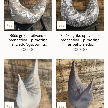
Bēšs griķu spilvens -
Pelēks griķu spilvens -
mēnestiņš - pīrādziņš
mēnestiņš - pīrādziņš
ar ziedu/ogu/putnu
ar baltu ziedu
motīvu uz ārējās
ornamentu uz ārējās
€39,00
€39,00
spilvendrānas
spilvendrānas