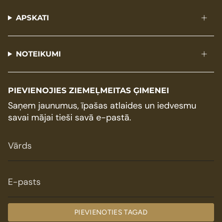
APSKATI
NOTEIKUMI
PIEVIENOJIES ZIEMEĻMEITAS ĢIMENEI
Saņem jaunumus, īpašas atlaides un iedvesmu
savai mājai tieši savā e-pastā.
PIEVIENOTIES TAGAD