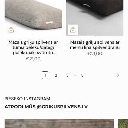
Mazais griķu spilvens ar
Mazais griķu spilvens ar
tumši pelēku/dabīgi
melnu lina spilvendrānu
pelēku, sīki svītrotu,
€21,00
mīkstināta lina
€21,00
spilvendrānu
…
1
2
3
5
PIESEKO INSTAGRAM
ATRODI MŪS
@GRIKUSPILVENS.LV