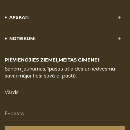
APSKATI
NOTEIKUMI
PIEVIENOJIES ZIEMEĻMEITAS ĢIMENEI
Saņem jaunumus, īpašas atlaides un iedvesmu
savai mājai tieši savā e-pastā.