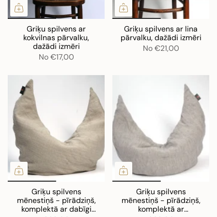
Griķu spilvens ar
Griķu spilvens ar lina
kokvilnas pārvalku,
pārvalku, dažādi izmēri
dažādi izmēri
No
€21,00
No
€17,00
Griķu spilvens
Griķu spilvens
mēnestiņš - pīrādziņš,
mēnestiņš - pīrādziņš,
komplektā ar dabīgi
komplektā ar