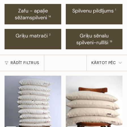
Zafu - apaļie
Spilvenu pildījums
1
sēžamspilveni
14
Griķu matrači
Griķu sēnalu
2
spilveni-rullīši
19
KĀRTOT
RĀDĪT FILTRUS
KĀRTOT PĒC
PĒC