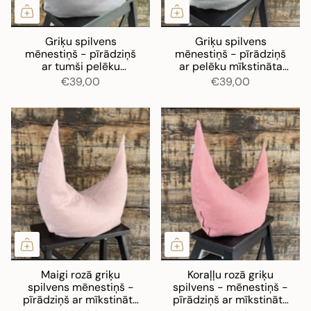
Griķu spilvens
Griķu spilvens
mēnestiņš - pīrādziņš
mēnestiņš - pīrādziņš
ar tumši pelēku
ar pelēku mīkstināta
mīkstināta lina
lina spilvendrānu
€39,00
€39,00
spilvendrānu
Maigi rozā griķu
Koraļļu rozā griķu
spilvens mēnestiņš -
spilvens - mēnestiņš -
pīrādziņš ar mīkstināta
pīrādziņš ar mīkstināta