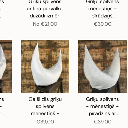
ns
Griķu spilvens
Griķu spilvens
s
ar lina pārvalku,
mēnestiņš -
dažādi izmēri
pīrādziņš,
ri
komplektā ar
No
€21,00
€39,00
dabīgi pelēku,
nekrāsotu lina
ārējo
spilvendrānu
ns
Gaiši zils griķu
Griķu spilvens
-
spilvens
- mēnestiņš -
r
mēnestiņš -
pīrādziņš ar
i
pīrādziņš ar
gaiši zili
€39,00
€39,00
otu
mīkstināta lina
svītrotu,