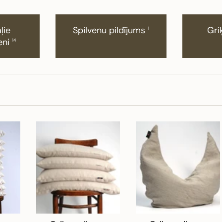
ļie
Spilvenu pildījums
Gri
1
eni
14