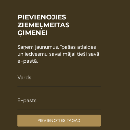
PIEVIENOJIES
ZIEMEĻMEITAS
ĢIMENEI
Saņem jaunumus, īpašas atlaides
un iedvesmu savai mājai tieši savā
e-pastā.
PIEVIENOTIES TAGAD