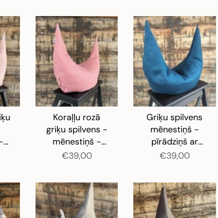
spilvendrānu
mīkstināta lina
nu
spilvendrānu
iķu
Koraļļu rozā
Griķu spilvens
griķu spilvens -
mēnestiņš -
-
mēnestiņš -
pīrādziņš ar
r
pīrādziņš ar
tumši zilu,
€39,00
€39,00
na
mīkstināta lina
mīkstināta lina
nu
spilvendrāna
spilvendrānu