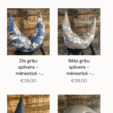
spilvendrānu
spilvendrānu
Zils griķu
Bēšs griķu
spilvens -
spilvens -
mēnestiņš -
mēnestiņš -
pīrādziņš ar
pīrādziņš ar
€39,00
€39,00
ziediem/ogām/putnu
ziedu/ogu/putnu
motīvu uz
motīvu uz
ārējās
ārējās
spilvendrānas
spilvendrānas