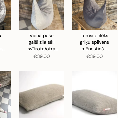
u
Viena puse
Tumši pelēks
gaiši zila sīki
griķu spilvens
-
svītrota/otra
mēnestiņš -
r
puse dabīgi
pīrādziņš ar
€39,00
€39,00
u
pelēka, griķu
mīkstināta lina
uz
spilvens
spilvendrānu
mēnestiņš -
as
pīrādziņš ar
mīkstināta lina
spilvendrānu