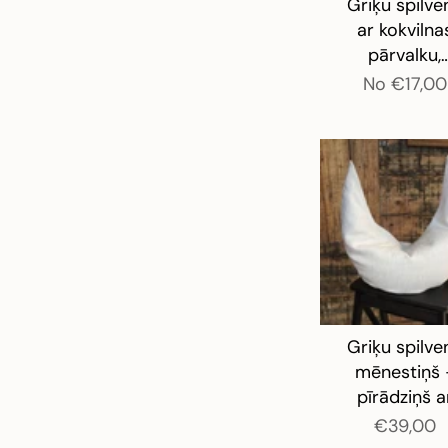
Griķu spilve
ar kokvilna
pārvalku,
dažādi izmē
No
€17,00
Griķu spilve
mēnestiņš 
pīrādziņš a
baltu/dabīg
€39,00
pelēku, svītr