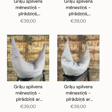
Griķu spilvens
Griķu spilvens
mēnestiņš -
mēnestiņš -
pīrādziņš,
pīrādziņš,
komplektā ar
komplektā ar
€39,00
€39,00
pelēki/tumši zili
pelēki/gaiši zili
sīki svītrotu lina
sīki svītrotu lina
ārējo
ārējo
spilvendrānu
spilvendrānu
Griķu spilvens
Griķu spilvens
mēnestiņš -
mēnestiņš -
pīrādziņš ar
pīrādziņš ar
tumši pelēku
pelēku
€39,00
€39,00
mīkstināta lina
mīkstināta lina