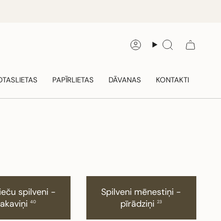
Konts
Meklēt
OTASLIETAS
PAPĪRLIETAS
DĀVANAS
KONTAKTI
eču spilveni -
Spilveni mēnestiņi -
akaviņi
pīrādziņi
40
23