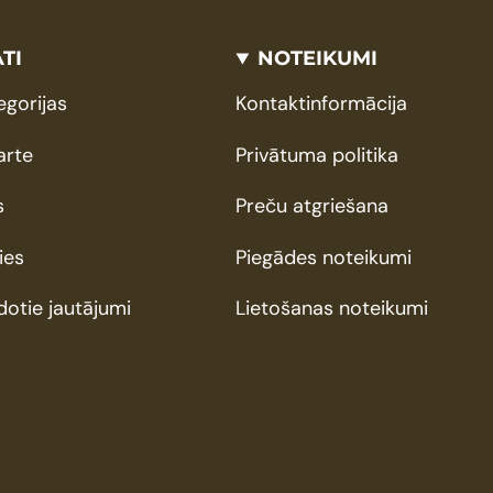
TI
NOTEIKUMI
egorijas
Kontaktinformācija
arte
Privātuma politika
s
Preču atgriešana
ies
Piegādes noteikumi
dotie jautājumi
Lietošanas noteikumi