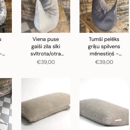
u
Viena puse
Tumši pelēks
gaiši zila sīki
griķu spilvens
-
svītrota/otra
mēnestiņš -
r
puse dabīgi
pīrādziņš ar
€39,00
€39,00
u
pelēka, griķu
mīkstināta lina
uz
spilvens
spilvendrānu
mēnestiņš -
as
pīrādziņš ar
mīkstināta lina
spilvendrānu