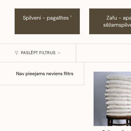
Spilveni - pagalītes
Zafu - apa
7
sēžamspilv
PASLĒPT FILTRUS
Nav pieejams neviens filtrs