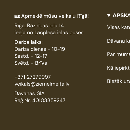
APSKA
🏡
Apmeklē mūsu veikalu Rīgā!
Rīga, Baznīcas iela 14
Visas kat
ieeja no Lāčplēša ielas puses
Dāvanu k
Darba laiks:
Darba dienas -
10-19
Par mum
Sestd. -
12-17
Svētd.
- Brīvs
Kā iepirkt
+371 27279997
Biežāk uz
veikals@ziemelmeita.lv
Dāvanas, SIA
Reģ.Nr. 40103359247