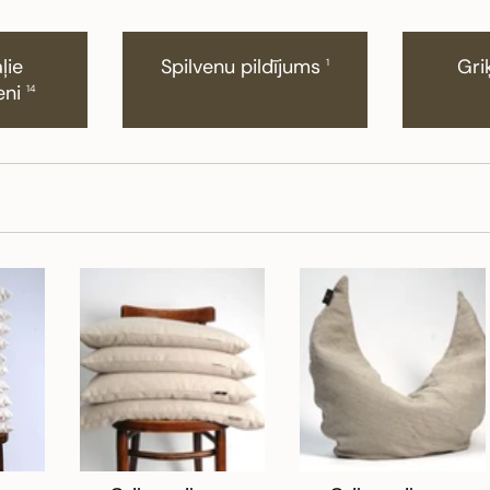
ļie
Spilvenu pildījums
Gri
1
eni
14