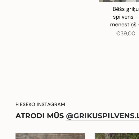
Bēšs griķu
spilvens -
mēnestiņš 
pīrādziņš a
€39,00
romantisk
rozēm uz
ārējās
spilvendrān
PIESEKO INSTAGRAM
ATRODI MŪS
@GRIKUSPILVENS.