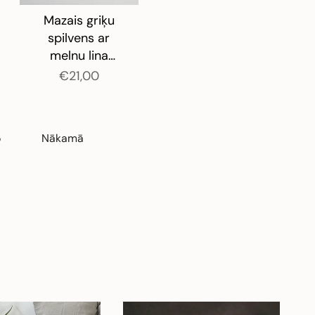
Mazais griķu
spilvens ar
melnu lina
spilvendrānu
€21,00
5
Nākamā