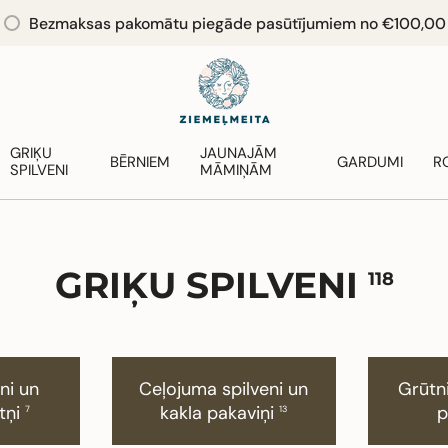
Bezmaksas pakomātu piegāde pasūtījumiem no
€100,00
GRIĶU
JAUNAJĀM
BĒRNIEM
GARDUMI
R
SPILVENI
MĀMIŅĀM
GRIĶU SPILVENI
118
ni un
Ceļojuma spilveni un
Grūtni
ktņi
kakla pakaviņi
p
7
13