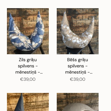
spilvendrānu
spilvendrānu
Zils griķu
Bēšs griķu
spilvens -
spilvens -
mēnestiņš -
mēnestiņš -
pīrādziņš ar
pīrādziņš ar
€39,00
€39,00
ziediem/ogām/putnu
ziedu/ogu/putnu
motīvu uz
motīvu uz
ārējās
ārējās
spilvendrānas
spilvendrānas