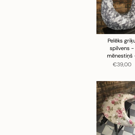
Pelēks griķ
spilvens -
mēnestiņš 
pīrādziņš a
€39,00
baltu zied
ornamentu 
ārējās
spilvendrān