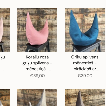
spilvendrānu
mīkstināta lina
nu
spilvendrānu
iķu
Koraļļu rozā
Griķu spilvens
griķu spilvens -
mēnestiņš -
-
mēnestiņš -
pīrādziņš ar
r
pīrādziņš ar
tumši zilu,
€39,00
€39,00
na
mīkstināta lina
mīkstināta lina
nu
spilvendrāna
spilvendrānu