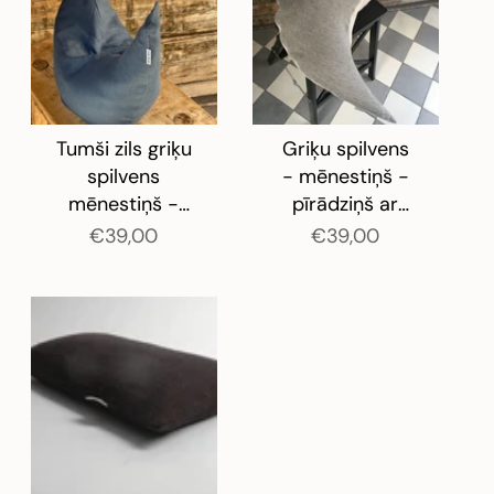
Tumši zils griķu
Griķu spilvens
spilvens
- mēnestiņš -
mēnestiņš -
pīrādziņš ar
pīrādziņš ar
vienā pusē
€39,00
€39,00
mīkstināta lina
tumši pelēkām
spilvendrānu
sīkām svītriņām
- otrā pusē
dabīgi pelēks,
mīkstināta lina
spilvendrānu