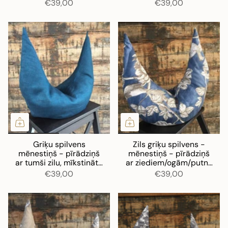
lina spilvendrānu
lina spilvendrāna
€39,00
€39,00
Griķu spilvens
Zils griķu spilvens -
mēnestiņš - pīrādziņš
mēnestiņš - pīrādziņš
ar tumši zilu, mīkstināta
ar ziediem/ogām/putnu
lina spilvendrānu
motīvu uz ārējās
€39,00
€39,00
spilvendrānas