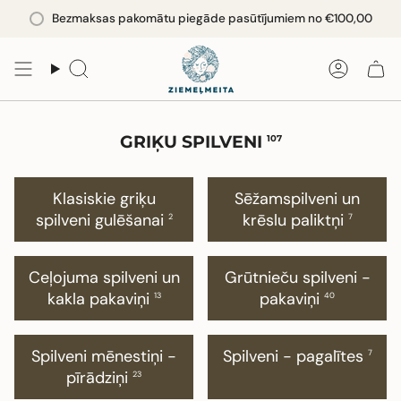
Pāriet
Bezmaksas pakomātu piegāde pasūtījumiem no
€100,00
uz
saturu
Meklēt
Konts
GRIĶU SPILVENI
107
Klasiskie griķu
Sēžamspilveni un
spilveni gulēšanai
krēslu paliktņi
2
7
Ceļojuma spilveni un
Grūtnieču spilveni -
kakla pakaviņi
pakaviņi
13
40
Spilveni mēnestiņi -
Spilveni - pagalītes
7
pīrādziņi
23