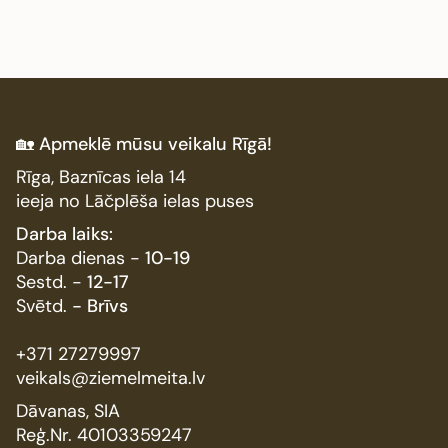
🏡
Apmeklē mūsu veikalu Rīgā!
Rīga, Baznīcas iela 14
ieeja no Lāčplēša ielas puses
Darba laiks:
Darba dienas -
10-19
Sestd. -
12-17
Svētd.
- Brīvs
+371 27279997
veikals@ziemelmeita.lv
Dāvanas, SIA
Reģ.Nr. 40103359247