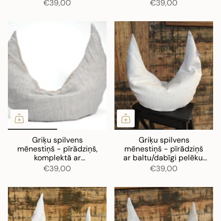
pelēku, nekrāsotu lina
pelēki/tumši zili sīki
€39,00
€39,00
ārējo spilvendrānu
svītrotu lina ārējo
spilvendrānu
Griķu spilvens
Griķu spilvens
mēnestiņš - pīrādziņš,
mēnestiņš - pīrādziņš
komplektā ar
ar baltu/dabīgi pelēku,
pelēki/gaiši zili sīki
svītrotu lina
€39,00
€39,00
svītrotu lina ārējo
spilvendrānu
spilvendrānu