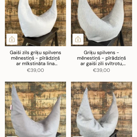
Gaiši zils griķu spilvens
Griķu spilvens -
mēnestiņš - pīrādziņš
mēnestiņš - pīrādziņš
ar mīkstināta lina
ar gaiši zili svītrotu,
spilvendrānu
mīkstināta lina
€39,00
€39,00
spilvendrānu