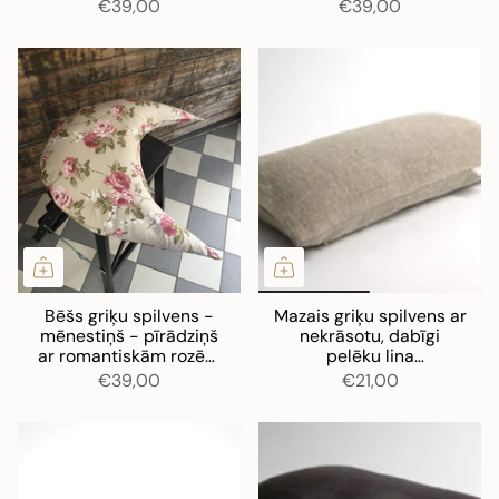
spilvendrānu
pelēkām sīkām
€39,00
€39,00
svītriņām - otrā pusē
dabīgi pelēks,
mīkstināta lina
spilvendrānu
Bēšs griķu spilvens -
Mazais griķu spilvens ar
mēnestiņš - pīrādziņš
nekrāsotu, dabīgi
ar romantiskām rozēm
pelēku lina
uz ārējās spilvendrānas
spilvendrānu
€39,00
€21,00