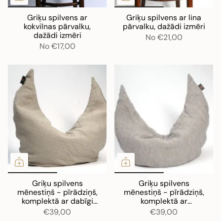
Griķu spilvens ar
Griķu spilvens ar lina
kokvilnas pārvalku,
pārvalku, dažādi izmēri
dažādi izmēri
No
€21,00
No
€17,00
Griķu spilvens
Griķu spilvens
mēnestiņš - pīrādziņš,
mēnestiņš - pīrādziņš,
komplektā ar dabīgi
komplektā ar
pelēku, nekrāsotu lina
pelēki/tumši zili sīki
€39,00
€39,00
ārējo spilvendrānu
svītrotu lina ārējo