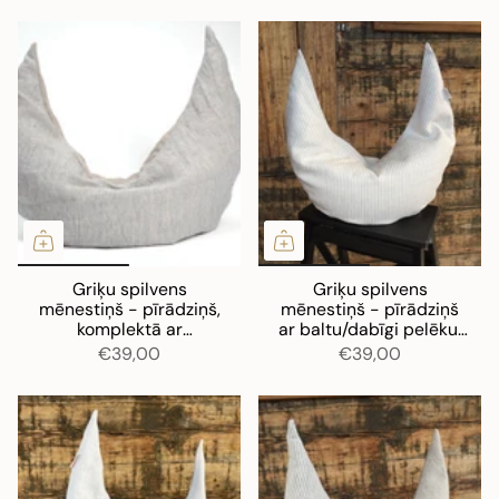
spilvendrānu
Griķu spilvens
Griķu spilvens
mēnestiņš - pīrādziņš,
mēnestiņš - pīrādziņš
komplektā ar
ar baltu/dabīgi pelēku,
pelēki/gaiši zili sīki
svītrotu lina
€39,00
€39,00
svītrotu lina ārējo
spilvendrānu
spilvendrānu