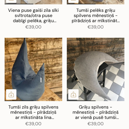
Viena puse gaiši zila sīki
Tumši pelēks griķu
svītrota/otra puse
spilvens mēnestiņš -
dabīgi pelēka, griķu
pīrādziņš ar mīkstināta
spilvens mēnestiņš -
lina spilvendrānu
€39,00
€39,00
pīrādziņš ar mīkstināta
lina spilvendrānu
Tumši zils griķu spilvens
Griķu spilvens -
mēnestiņš - pīrādziņš
mēnestiņš - pīrādziņš
ar mīkstināta lina
ar vienā pusē tumši
spilvendrānu
pelēkām sīkām
€39,00
€39,00
svītriņām - otrā pusē