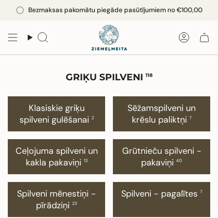
Pāriet
Bezmaksas pakomātu piegāde pasūtījumiem no
€100,00
uz
saturu
Meklēt
Konts
GRIĶU SPILVENI
118
Klasiskie griķu
Sēžamspilveni un
spilveni gulēšanai
krēslu paliktņi
2
7
Ceļojuma spilveni un
Grūtnieču spilveni -
kakla pakaviņi
pakaviņi
13
40
Spilveni mēnestiņi -
Spilveni - pagalītes
7
pīrādziņi
23