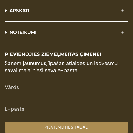
APSKATI
NOTEIKUMI
PIEVIENOJIES ZIEMEĻMEITAS ĢIMENEI
Saņem jaunumus, īpašas atlaides un iedvesmu
savai mājai tieši savā e-pastā.
PIEVIENOTIES TAGAD