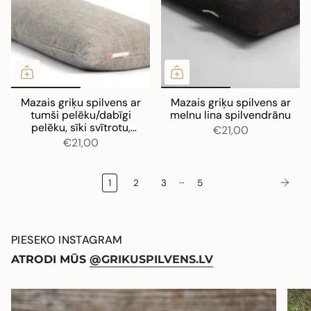
Mazais griķu spilvens ar
Mazais griķu spilvens ar
tumši pelēku/dabīgi
melnu lina spilvendrānu
pelēku, sīki svītrotu,
€21,00
mīkstināta lina
€21,00
spilvendrānu
…
1
2
3
5
PIESEKO INSTAGRAM
ATRODI MŪS
@GRIKUSPILVENS.LV