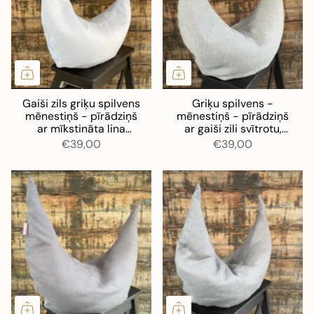
Gaiši zils griķu spilvens
Griķu spilvens -
mēnestiņš - pīrādziņš
mēnestiņš - pīrādziņš
ar mīkstināta lina
ar gaiši zili svītrotu,
spilvendrānu
mīkstināta lina
€39,00
€39,00
spilvendrānu