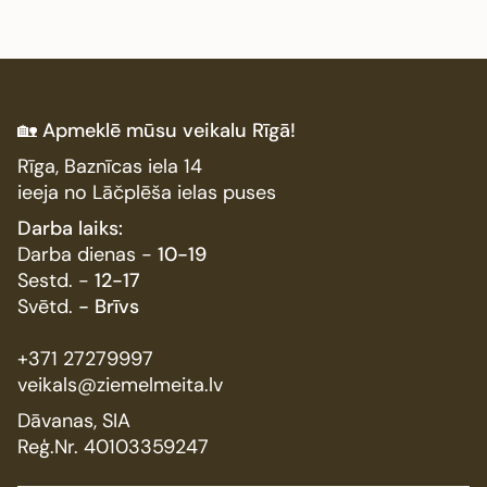
🏡
Apmeklē mūsu veikalu Rīgā!
Rīga, Baznīcas iela 14
ieeja no Lāčplēša ielas puses
Darba laiks:
Darba dienas -
10-19
Sestd. -
12-17
Svētd.
- Brīvs
+371 27279997
veikals@ziemelmeita.lv
Dāvanas, SIA
Reģ.Nr. 40103359247