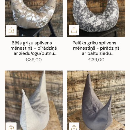
Bēšs griķu spilvens -
Pelēks griķu spilvens -
mēnestiņš - pīrādziņš
mēnestiņš - pīrādziņš
ar ziedu/ogu/putnu
ar baltu ziedu
motīvu uz ārējās
ornamentu uz ārējās
€39,00
€39,00
spilvendrānas
spilvendrānas