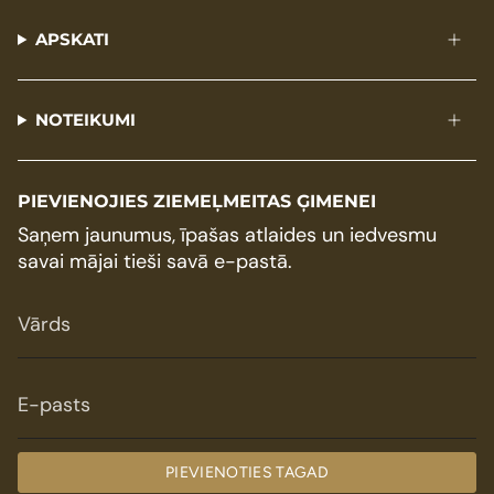
APSKATI
NOTEIKUMI
PIEVIENOJIES ZIEMEĻMEITAS ĢIMENEI
Saņem jaunumus, īpašas atlaides un iedvesmu
savai mājai tieši savā e-pastā.
PIEVIENOTIES TAGAD