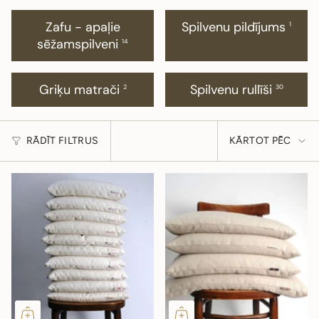
Zafu - apaļie
Spilvenu pildījums
1
sēžamspilveni
14
Griķu matrači
Spilvenu rullīši
2
30
KĀRTOT
RĀDĪT FILTRUS
KĀRTOT PĒC
PĒC