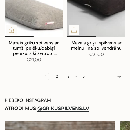
Mazais griķu spilvens ar
Mazais griķu spilvens ar
tumši pelēku/dabīgi
melnu lina spilvendrānu
pelēku, sīki svītrotu,
€21,00
mīkstināta lina
€21,00
spilvendrānu
…
1
2
3
5
PIESEKO INSTAGRAM
ATRODI MŪS
@GRIKUSPILVENS.LV